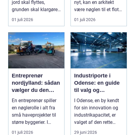
jord skal flyttes,
nyt, kan en arkitekt
grunden skal klargøres,
være nøglen til et flot
eller der ...
resultat, d...
01 juli 2026
01 juli 2026
Entreprenør
Industriporte i
nordjylland: sådan
Odense: en guide
vælger du den
til valg og
rette
installation
En entreprenør spiller
I Odense, en by kendt
samarbejdspartner
en nøglerolle i alt fra
for sin innovation og
til dit byggeri
små haveprojekter til
industrikapacitet, er
større byggerier. I
valget af den rette
Nordjylland...
industriport a...
01 juli 2026
29 juni 2026