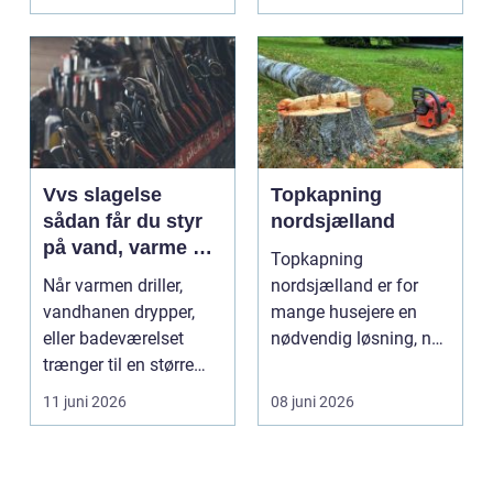
Vvs slagelse
Topkapning
sådan får du styr
nordsjælland
på vand, varme og
Topkapning
energi i din bolig
Når varmen driller,
nordsjælland er for
vandhanen drypper,
mange husejere en
eller badeværelset
nødvendig løsning, når
trænger til en større
store træer skaber
renovering, er en dy...
mørke, ut...
11 juni 2026
08 juni 2026