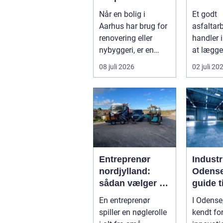
byens hjerte
den ret
Når en bolig i
Et godt
samarb
Aarhus har brug for
asfaltar
ner
renovering eller
handler 
nybyggeri, er en
at lægge
kompetent tømrer
asfalt. D
08 juli 2026
02 juli 20
u...
også om
planlægn
Entreprenør
Industr
nordjylland:
Odense
sådan vælger du
guide t
den rette
install
En entreprenør
I Odense
samarbejdspart
spiller en nøglerolle
kendt for
ner til dit