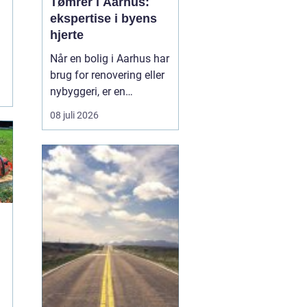
Tømrer i Aarhus:
ekspertise i byens
hjerte
Når en bolig i Aarhus har
n
brug for renovering eller
..
nybyggeri, er en
kompetent tømrer
08 juli 2026
uundværlig. Aarhus'
mange byggeprojekter
kræver erfarne fagfolk,
der kan håndtere alt fra
tagkonstruktioner til
specialiserede tr&ael...