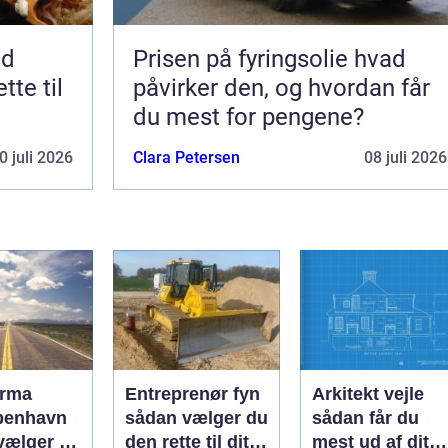
nd
Prisen på fyringsolie hvad
tte til
påvirker den, og hvordan får
du mest for pengene?
0 juli 2026
Clara Petersen
08 juli 2026
irma
Entreprenør fyn
Arkitekt vejle
benhavn
sådan vælger du
sådan får du
vælger du
den rette til dit
mest ud af dit