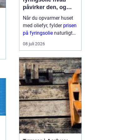
påvirker den, og
hvordan får du mest
Når du opvarmer huset
for pengene?
med oliefyr, fylder
prisen
på fyringsolie
naturligt
meget i budgettet.
08 juli 2026
Mange oplever, at
regningen kan svinge fra
år til år og nogle gange
fra uge til uge. Derfor
giver det god...