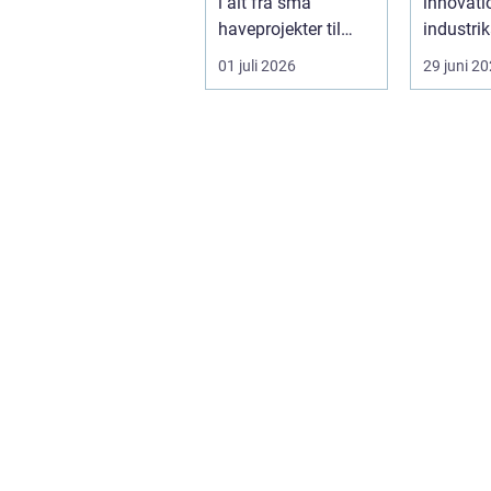
i alt fra små
innovati
byggeri
haveprojekter til
industrik
større byggerier. I
valget af
01 juli 2026
29 juni 2
Nordjylland...
industrip