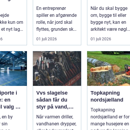
te
projekt
byggeri
En entreprenør
Når du skal bygge
ejdspart
bejde
spiller en afgørende
om, bygge til eller
ikke kun om
rolle, når jord skal
bygge nyt, kan en
 et nyt lag
flyttes, grunden skal
arkitekt være nøgle
et handler
klargøres, eller der ...
til et flot resultat, d.
26
01 juli 2026
01 juli 2026
in...
iporte i
Vvs slagelse
Topkapning
: en
sådan får du
nordsjælland
il valg og
styr på vand,
Topkapning
ation
varme og energi
, en by
Når varmen driller,
nordsjælland er for
i din bolig
 sin
vandhanen drypper,
mange husejere en