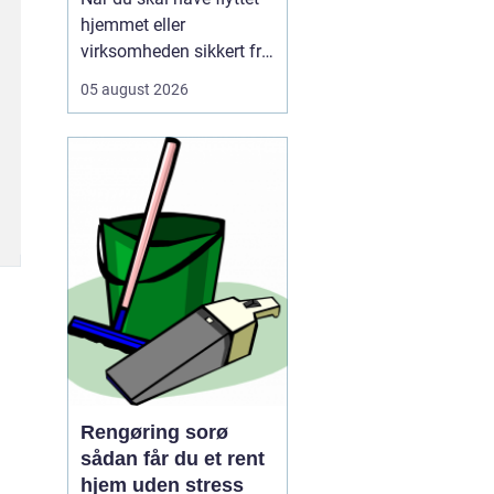
hjemmet eller
virksomheden sikkert fra
A til B, og vælger mange
05 august 2026
i dag et professionelt
firma som for at slippe
for stress, tunge løft og
tidskrævende
planlægning. Mange
opdager først, hv...
Rengøring sorø
sådan får du et rent
hjem uden stress