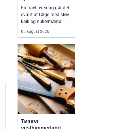
En travl hverdag gør det
svært at følge med støv,
kalk og nullermænd.
Mange i Sorø oplever, at
05 august 2026
rengøring glider nederst
på to-do-listen, selv om
det betyder mere rod og
mindre ro.
Professionel
rengøring Sorø
handler<...
Tømrer
vesthimmerland