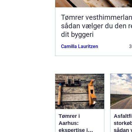
Tømrer vesthimmerla
sådan vælger du den re
dit byggeri
Camilla Lauritzen
3
Tømrer i
Asfaltf
Aarhus:
storkø
ekspertise i
sådan 