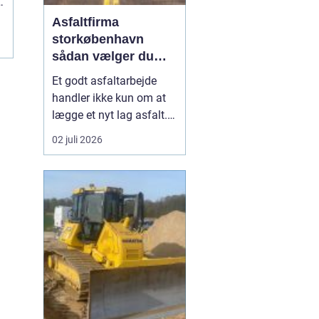
Asfaltfirma
storkøbenhavn
sådan vælger du
den rette
Et godt asfaltarbejde
samarbejdspartner
handler ikke kun om at
lægge et nyt lag asfalt.
Det handler også om
02 juli 2026
planlægning, tidsfrister,
sikkerhed og et resultat,
der holder i mange år. I
Storkøbenhavn er
kravene til et asfaltfirma
høje. Trafikken er tung,
projekterne li...