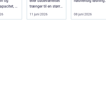
on og
eller badeværelset
nødvendig løsning,
apacitet, er
trænger til en større
når store træer
 den rette
renovering, er en
skaber mørke, ut...
026
11 juni 2026
08 juni 2026
ort a...
dy...