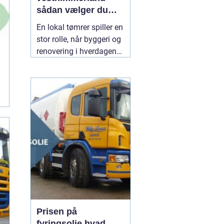
sådan vælger du
den rette til dit
En lokal tømrer spiller en
byggeri
stor rolle, når byggeri og
renovering i hverdagen
skal fungere. Særligt i et
område som
Vesthimmerland, hvor
både klima, landbrug og
ældre bygninger stiller
særlige krav til
materialer og håndværk.
En
30 juli 2026
Prisen på
fyringsolie hvad