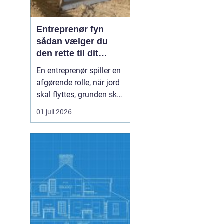
Entreprenør fyn
sådan vælger du
den rette til dit
projekt
En entreprenør spiller en
afgørende rolle, når jord
skal flyttes, grunden skal
klargøres, eller der skal
01 juli 2026
bygges nyt. På Fyn er
der mange muligheder,
og det kan være svært at
gennemskue, hvem der
passer bedst til opgaven.
Uanset om du står med
en priv...