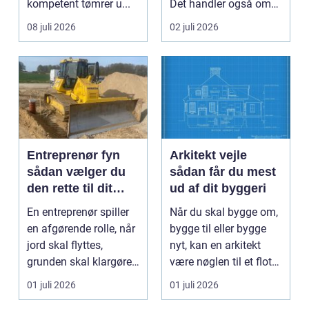
kompetent tømrer u...
Det handler også om
planlægnin...
08 juli 2026
02 juli 2026
Entreprenør fyn
Arkitekt vejle
sådan vælger du
sådan får du mest
den rette til dit
ud af dit byggeri
projekt
En entreprenør spiller
Når du skal bygge om,
en afgørende rolle, når
bygge til eller bygge
jord skal flyttes,
nyt, kan en arkitekt
grunden skal klargøres,
være nøglen til et flot
eller der ...
resultat, d...
01 juli 2026
01 juli 2026