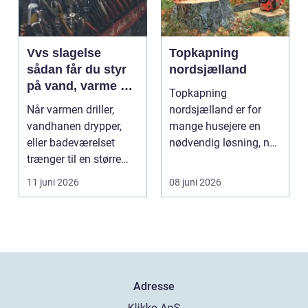
Vvs slagelse
Topkapning
sådan får du styr
nordsjælland
på vand, varme og
Topkapning
energi i din bolig
Når varmen driller,
nordsjælland er for
vandhanen drypper,
mange husejere en
eller badeværelset
nødvendig løsning, når
trænger til en større
store træer skaber
renovering, er en dy...
mørke, ut...
11 juni 2026
08 juni 2026
Adresse