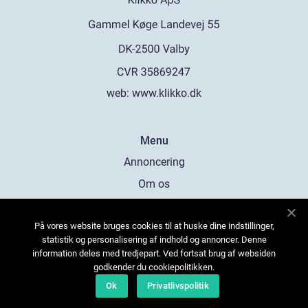
web:
www.klikko.dk
Menu
Annoncering
Om os
Cookies
På vores website bruges cookies til at huske dine indstillinger,
Kontakt os
statistik og personalisering af indhold og annoncer. Denne
Sitemap
information deles med tredjepart. Ved fortsat brug af websiden
godkender du cookiepolitikken.
Ok
Privatlivspolitik