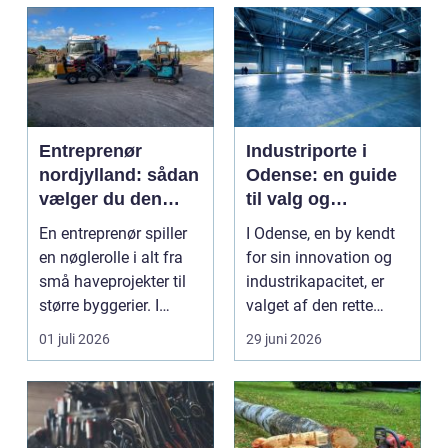
Entreprenør
Industriporte i
nordjylland: sådan
Odense: en guide
vælger du den
til valg og
rette
installation
En entreprenør spiller
I Odense, en by kendt
samarbejdspartner
en nøglerolle i alt fra
for sin innovation og
til dit byggeri
små haveprojekter til
industrikapacitet, er
større byggerier. I
valget af den rette
Nordjylland...
industriport a...
01 juli 2026
29 juni 2026