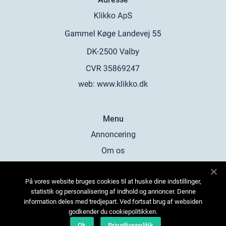
web:
www.klikko.dk
Menu
Annoncering
Om os
Cookies
På vores website bruges cookies til at huske dine indstillinger,
Kontakt os
statistik og personalisering af indhold og annoncer. Denne
Sitemap
information deles med tredjepart. Ved fortsat brug af websiden
godkender du cookiepolitikken.
Ok
Privatlivspolitik