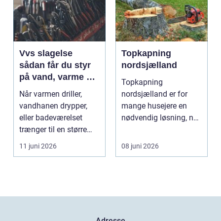
Vvs slagelse
Topkapning
sådan får du styr
nordsjælland
på vand, varme og
Topkapning
energi i din bolig
Når varmen driller,
nordsjælland er for
vandhanen drypper,
mange husejere en
eller badeværelset
nødvendig løsning, når
trænger til en større
store træer skaber
renovering, er en dy...
mørke, ut...
11 juni 2026
08 juni 2026
Adresse