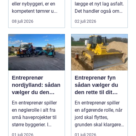
eller nybyggeri, er en
lægge et nyt lag asfalt.
kompetent tømrer u...
Det handler også om
planlægnin...
08 juli 2026
02 juli 2026
Entreprenør
Entreprenør fyn
nordjylland: sådan
sådan vælger du
vælger du den
den rette til dit
rette
projekt
En entreprenør spiller
En entreprenør spiller
samarbejdspartner
en nøglerolle i alt fra
en afgørende rolle, når
til dit byggeri
små haveprojekter til
jord skal flyttes,
større byggerier. I
grunden skal klargøres,
Nordjylland...
eller der ...
01 juli 2026
01 juli 2026