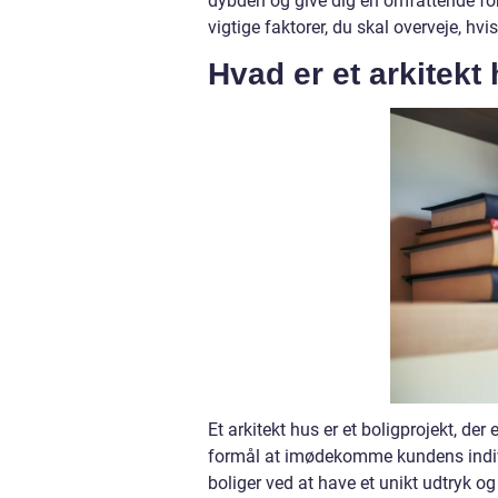
dybden og give dig en omfattende fors
vigtige faktorer, du skal overveje, hvi
Hvad er et arkitekt
Et arkitekt hus er et boligprojekt, de
formål at imødekomme kundens individ
boliger ved at have et unikt udtryk og 