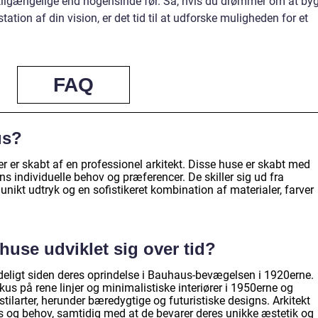
e tilgængelige end nogensinde før. Så, hvis du drømmer om at by
ation af din vision, er det tid til at udforske muligheden for et
FAQ
us?
 der er skabt af en professionel arkitekt. Disse huse er skabt med
individuelle behov og præferencer. De skiller sig ud fra
t unikt udtryk og en sofistikeret kombination af materialer, farver
huse udviklet sig over tid?
ydeligt siden deres oprindelse i Bauhaus-bevægelsen i 1920erne.
s på rene linjer og minimalistiske interiører i 1950erne og
tilarter, herunder bæredygtige og futuristiske designs. Arkitekt
ds og behov, samtidig med at de bevarer deres unikke æstetik og