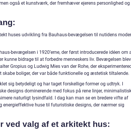
o, men også et kunstværk, der fremhæver ejerens personlighed og
ang:
tekt huses udvikling fra Bauhaus-bevægelsen til nutidens mode
uhaus-bevægelsen i 1920’erne, der først introducerede idéen om 
er kunne bidrage til at forbedre menneskers liv. Bevægelsen blev
Walter Gropius og Ludwig Mies van der Rohe, der eksperimentere
 skabe boliger, der var både funktionelle og æstetisk tiltalende.
klet sig betydeligt og har taget forskellige former og udtryk. I
ske designs dominerende med fokus på rene linjer, minimalistis
simere naturligt lysindfald. I dag kan man se en bredere vifte af
og energieffektive huse til futuristiske designs, der nærmer sig
r ved valg af et arkitekt hus: