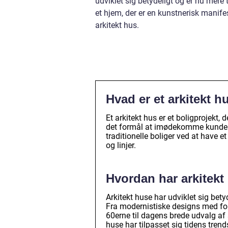
udviklet sig betydeligt og er nu mer
et hjem, der er en kunstnerisk manifest
arkitekt hus.
Hvad er et arkitekt h
Et arkitekt hus er et boligprojekt,
det formål at imødekomme kundens 
traditionelle boliger ved at have e
og linjer.
Hvordan har arkitekt 
Arkitekt huse har udviklet sig bet
Fra modernistiske designs med foku
60erne til dagens brede udvalg af s
huse har tilpasset sig tidens tren