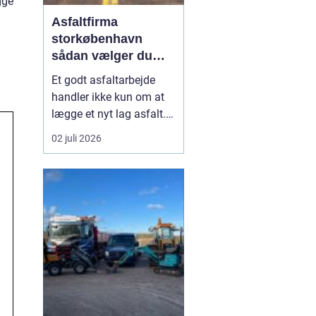
gge
Asfaltfirma
storkøbenhavn
sådan vælger du
den rette
Et godt asfaltarbejde
samarbejdspartner
handler ikke kun om at
lægge et nyt lag asfalt.
Det handler også om
02 juli 2026
planlægning, tidsfrister,
sikkerhed og et resultat,
der holder i mange år. I
Storkøbenhavn er
kravene til et asfaltfirma
høje. Trafikken er tung,
projekterne li...