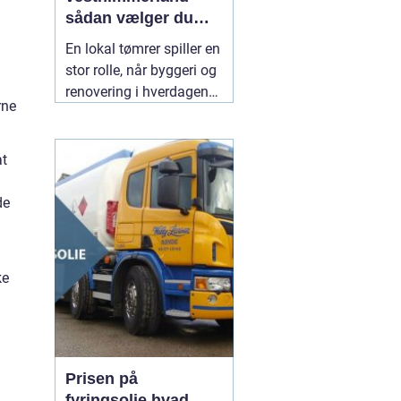
sådan vælger du
den rette til dit
En lokal tømrer spiller en
byggeri
stor rolle, når byggeri og
renovering i hverdagen
rne
skal fungere. Særligt i et
område som
Vesthimmerland, hvor
at
både klima, landbrug og
ældre bygninger stiller
de
særlige krav til
materialer og håndværk.
En
30 juli 2026
ke
Prisen på
fyringsolie hvad