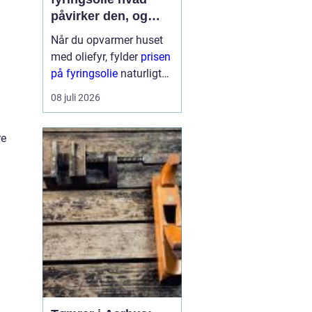
påvirker den, og
hvordan får du mest
Når du opvarmer huset
for pengene?
med oliefyr, fylder
prisen
på fyringsolie
naturligt
meget i budgettet.
08 juli 2026
Mange oplever, at
regningen kan svinge fra
re
år til år og nogle gange
fra uge til uge. Derfor
giver det god...