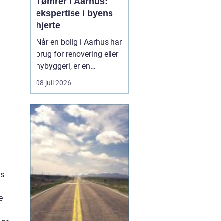
Tømrer i Aarhus:
ekspertise i byens
hjerte
Når en bolig i Aarhus har
brug for renovering eller
nybyggeri, er en
kompetent tømrer
08 juli 2026
uundværlig. Aarhus'
mange byggeprojekter
kræver erfarne fagfolk,
der kan håndtere alt fra
tagkonstruktioner til
specialiserede tr&ael...
es
e