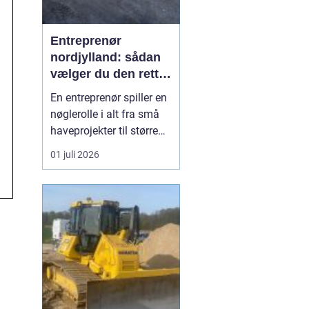
Entreprenør
nordjylland: sådan
vælger du den rette
samarbejdspartner
En entreprenør spiller en
til dit byggeri
nøglerolle i alt fra små
haveprojekter til større
byggerier. I Nordjylland
01 juli 2026
ser vi mange boligejere
og virksomheder, der
ønsker at få mere ud af
deres grund enten
gennem ny indkørsel,
terrasse, støbearbejde,
nedbrydning elle...