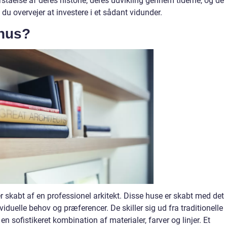
tåelse af deres historie, deres udvikling gennem tiderne, og de
s du overvejer at investere i et sådant vidunder.
 hus?
r er skabt af en professionel arkitekt. Disse huse er skabt med det
uelle behov og præferencer. De skiller sig ud fra traditionelle
en sofistikeret kombination af materialer, farver og linjer. Et