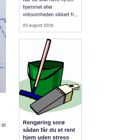
hjemmet eller
virksomheden sikkert fra
A til B, og vælger mange
05 august 2026
i dag et professionelt
firma som for at slippe
for stress, tunge løft og
tidskrævende
planlægning. Mange
opdager først, hv...
Rengøring sorø
til
sådan får du et rent
hjem uden stress