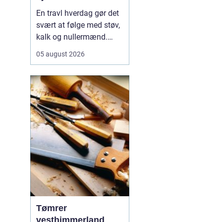
En travl hverdag gør det
svært at følge med støv,
kalk og nullermænd.
Mange i Sorø oplever, at
05 august 2026
rengøring glider nederst
på to-do-listen, selv om
det betyder mere rod og
mindre ro.
Professionel
rengøring Sorø
handler<...
Tømrer
vesthimmerland