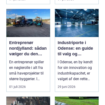
Entreprenør
Industriporte i
nordjylland: sådan
Odense: en guide
vælger du den
til valg og
rette
installation
En entreprenør spiller
I Odense, en by kendt
samarbejdspartner
en nøglerolle i alt fra
for sin innovation og
til dit byggeri
små haveprojekter til
industrikapacitet, er
større byggerier. I
valget af den rette
Nordjylland...
industriport a...
01 juli 2026
29 juni 2026