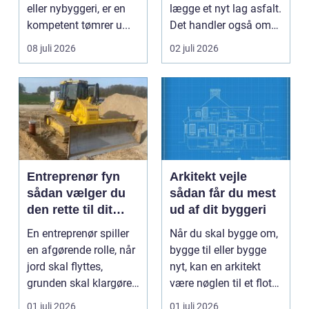
eller nybyggeri, er en
lægge et nyt lag asfalt.
kompetent tømrer u...
Det handler også om
planlægnin...
08 juli 2026
02 juli 2026
Entreprenør fyn
Arkitekt vejle
sådan vælger du
sådan får du mest
den rette til dit
ud af dit byggeri
projekt
En entreprenør spiller
Når du skal bygge om,
en afgørende rolle, når
bygge til eller bygge
jord skal flyttes,
nyt, kan en arkitekt
grunden skal klargøres,
være nøglen til et flot
eller der ...
resultat, d...
01 juli 2026
01 juli 2026