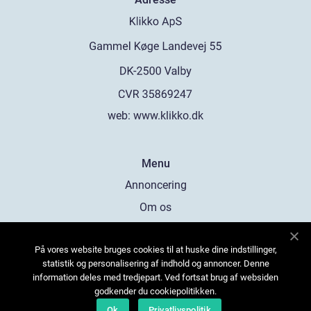
web:
www.klikko.dk
Menu
Annoncering
Om os
Cookies
På vores website bruges cookies til at huske dine indstillinger,
Kontakt os
statistik og personalisering af indhold og annoncer. Denne
Sitemap
information deles med tredjepart. Ved fortsat brug af websiden
godkender du cookiepolitikken.
Ok
Privatlivspolitik