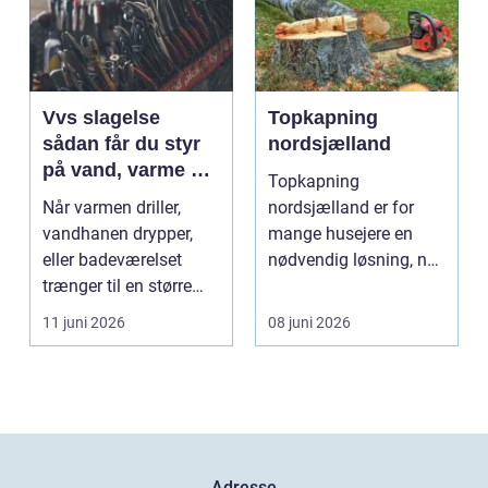
Vvs slagelse
Topkapning
sådan får du styr
nordsjælland
på vand, varme og
Topkapning
energi i din bolig
Når varmen driller,
nordsjælland er for
vandhanen drypper,
mange husejere en
eller badeværelset
nødvendig løsning, når
trænger til en større
store træer skaber
renovering, er en dy...
mørke, ut...
11 juni 2026
08 juni 2026
Adresse