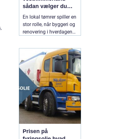
sådan vælger du
den rette til dit
En lokal tømrer spiller en
byggeri
stor rolle, når byggeri og
,
renovering i hverdagen
skal fungere. Særligt i et
område som
Vesthimmerland, hvor
både klima, landbrug og
ældre bygninger stiller
særlige krav til
materialer og håndværk.
En
30 juli 2026
Prisen på
fyringsolie hvad