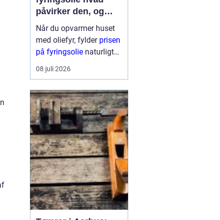
påvirker den, og
hvordan får du mest
Når du opvarmer huset
for pengene?
med oliefyr, fylder
prisen
på fyringsolie
naturligt
meget i budgettet.
08 juli 2026
Mange oplever, at
regningen kan svinge fra
år til år og nogle gange
en
fra uge til uge. Derfor
giver det god...
af