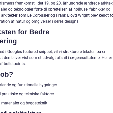
rnismens fremkomst i det 19. og 20. århundrede ændrede arkitek
ler og teknologier førte til oprettelsen af højhuse, fabrikker og
rkitekter som Le Corbusier og Frank Lloyd Wright blev kendt fo
ration af natur og omgivelser i deres designs.
ksten for Bedre
ering
ed i Googles featured snippet, vil vi strukturere teksten på en
 den bliver vist som et udvalgt afsnit i søgeresultaterne. Her er 
f bulletpoints:
job?
talende og funktionelle bygninger
praktiske og tekniske faktorer
 materialer og byggeteknik