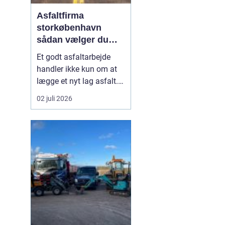
Asfaltfirma
storkøbenhavn
sådan vælger du
den rette
Et godt asfaltarbejde
samarbejdspartner
handler ikke kun om at
lægge et nyt lag asfalt.
Det handler også om
02 juli 2026
planlægning, tidsfrister,
sikkerhed og et resultat,
der holder i mange år. I
Storkøbenhavn er
kravene til et asfaltfirma
høje. Trafikken er tung,
projekterne li...