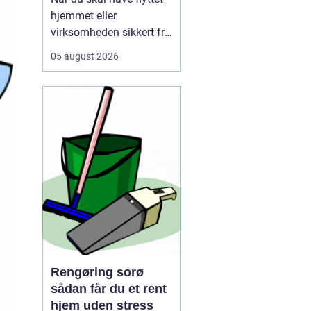
hjemmet eller
virksomheden sikkert fra
A til B, og vælger mange
05 august 2026
i dag et professionelt
firma som for at slippe
for stress, tunge løft og
tidskrævende
planlægning. Mange
opdager først, hv...
Rengøring sorø
sådan får du et rent
hjem uden stress