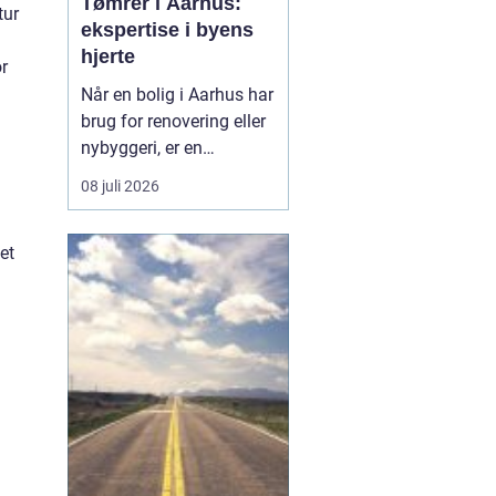
Tømrer i Aarhus:
tur
ekspertise i byens
hjerte
r
Når en bolig i Aarhus har
brug for renovering eller
nybyggeri, er en
kompetent tømrer
08 juli 2026
uundværlig. Aarhus'
mange byggeprojekter
et
kræver erfarne fagfolk,
der kan håndtere alt fra
tagkonstruktioner til
specialiserede tr&ael...