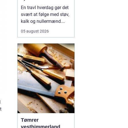
En travl hverdag gør det
svært at følge med støv,
kalk og nullermænd.
Mange i Sorø oplever, at
05 august 2026
rengøring glider nederst
på to-do-listen, selv om
det betyder mere rod og
mindre ro.
Professionel
rengøring Sorø
handler<...
d
t
Tømrer
vesthimmerland