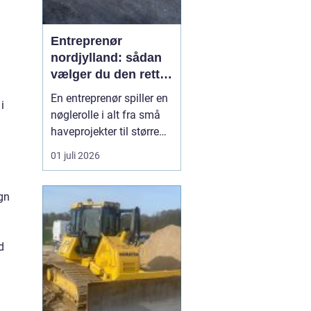
Entreprenør
nordjylland: sådan
vælger du den rette
samarbejdspartner
En entreprenør spiller en
i
til dit byggeri
nøglerolle i alt fra små
haveprojekter til større
byggerier. I Nordjylland
01 juli 2026
ser vi mange boligejere
og virksomheder, der
gn
ønsker at få mere ud af
deres grund enten
gennem ny indkørsel,
d
terrasse, støbearbejde,
nedbrydning elle...