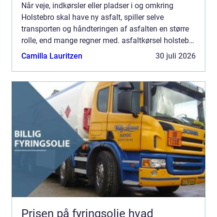
Når veje, indkørsler eller pladser i og omkring
Holstebro skal have ny asfalt, spiller selve
transporten og håndteringen af asfalten en større
rolle, end mange regner med. asfaltkørsel holstebro
handler ikke kun om at flytte asfalt fra A til B.
Camilla Lauritzen
30 juli 2026
Kvali...
Prisen på fyringsolie hvad