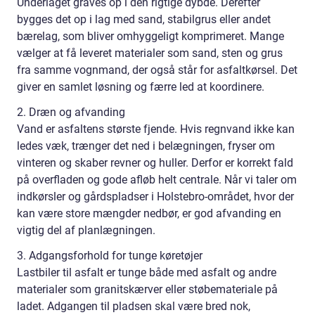
Underlaget graves op i den rigtige dybde. Derefter
bygges det op i lag med sand, stabilgrus eller andet
bærelag, som bliver omhyggeligt komprimeret. Mange
vælger at få leveret materialer som sand, sten og grus
fra samme vognmand, der også står for asfaltkørsel. Det
giver en samlet løsning og færre led at koordinere.
2. Dræn og afvanding
Vand er asfaltens største fjende. Hvis regnvand ikke kan
ledes væk, trænger det ned i belægningen, fryser om
vinteren og skaber revner og huller. Derfor er korrekt fald
på overfladen og gode afløb helt centrale. Når vi taler om
indkørsler og gårdspladser i Holstebro-området, hvor der
kan være store mængder nedbør, er god afvanding en
vigtig del af planlægningen.
3. Adgangsforhold for tunge køretøjer
Lastbiler til asfalt er tunge både med asfalt og andre
materialer som granitskærver eller støbemateriale på
ladet. Adgangen til pladsen skal være bred nok,