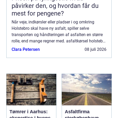
påvirker den, og hvordan får du
mest for pengene?
Når veje, indkørsler eller pladser i og omkring
Holstebro skal have ny asfalt, spiller selve
transporten og håndteringen af asfalten en større
rolle, end mange regner med. asfaltkørsel holstebro
handler ikke kun om at flytte asfalt fra A til B.
Clara Petersen
08 juli 2026
Kvali...
Tømrer i Aarhus:
Asfaltfirma
ekspertise i byens
storkøbenhavn