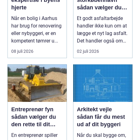
hjerte
sådan vælger du
den rette
Når en bolig i Aarhus
Et godt asfaltarbejde
samarbejdspartner
har brug for renovering
handler ikke kun om at
eller nybyggeri, er en
lægge et nyt lag asfalt.
kompetent tømrer u...
Det handler også om
planlægnin...
08 juli 2026
02 juli 2026
Entreprenør fyn
Arkitekt vejle
sådan vælger du
sådan får du mest
den rette til dit
ud af dit byggeri
projekt
En entreprenør spiller
Når du skal bygge om,