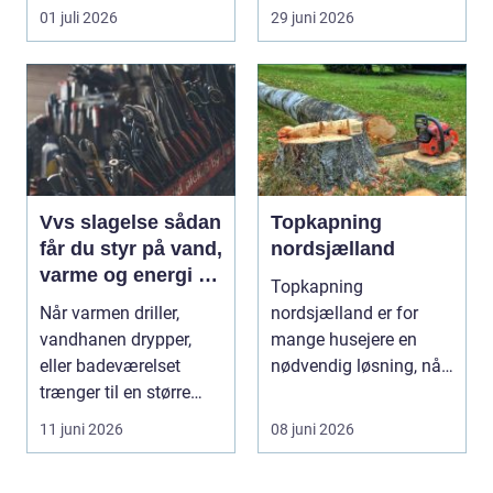
Nordjylland...
industriport a...
01 juli 2026
29 juni 2026
Vvs slagelse sådan
Topkapning
får du styr på vand,
nordsjælland
varme og energi i
Topkapning
din bolig
Når varmen driller,
nordsjælland er for
vandhanen drypper,
mange husejere en
eller badeværelset
nødvendig løsning, når
trænger til en større
store træer skaber
renovering, er en dy...
mørke, ut...
11 juni 2026
08 juni 2026