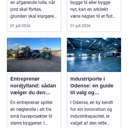
en afgørende rolle, når
bygge til eller bygge
jord skal flyttes,
nyt, kan en arkitekt
grunden skal klargøres,
være nøglen til et flot
eller der ...
resultat, d...
01 juli 2026
01 juli 2026
Entreprenør
Industriporte i
nordjylland: sådan
Odense: en guide
vælger du den
til valg og
rette
installation
En entreprenør spiller
I Odense, en by kendt
samarbejdspartner
en nøglerolle i alt fra
for sin innovation og
til dit byggeri
små haveprojekter til
industrikapacitet, er
større byggerier. I
valget af den rette