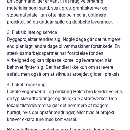
En vognmand, der er vant til at rådgive omkring
materialer som sand, sten, grus, granitskærver og
støbemateriale, kan ofte hjælpe med at optimere
projektet, så du undgår spild og dobbelte leverancer.
3. Fleksibilitet og service
Byggeprojekter ændrer sig. Nogle dage går det hurtigere
end planlagt, andre dage bliver maskiner forsinkede. En
stærk samarbejdspartner har forståelse for den
virkelighed og kan tilpasse kørsel og leverancer, når
behovet flytter sig. Det handler ikke kun om at levere
asfalt, men også om at sikre, at arbejdet glider i praksis.
4. Lokal forankring
Lokale vognmænd i og omkring Holstebro kender vejene,
de typiske udfordringer og de lokale asfaltværker. Den
lokale tilstedeværelse gør det nemmere at reagere
hurtigt, hvis der opstår ændringer, eller hvis et projekt
kræver ekstra ture med kort varsel.
Når asfaltkørsel, underlag og afvanding er koordineret