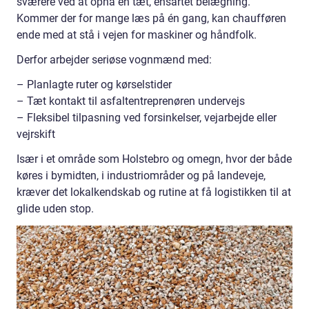
sværere ved at opnå en tæt, ensartet belægning.
Kommer der for mange læs på én gang, kan chaufføren
ende med at stå i vejen for maskiner og håndfolk.
Derfor arbejder seriøse vognmænd med:
– Planlagte ruter og kørselstider
– Tæt kontakt til asfaltentreprenøren undervejs
– Fleksibel tilpasning ved forsinkelser, vejarbejde eller
vejrskift
Især i et område som Holstebro og omegn, hvor der både
køres i bymidten, i industriområder og på landeveje,
kræver det lokalkendskab og rutine at få logistikken til at
glide uden stop.