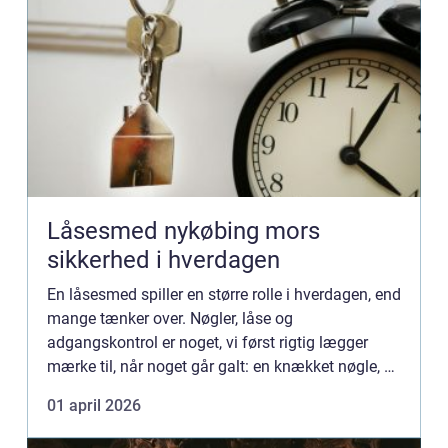
Låsesmed nykøbing mors
sikkerhed i hverdagen
En låsesmed spiller en større rolle i hverdagen, end
mange tænker over. Nøgler, låse og
adgangskontrol er noget, vi først rigtig lægger
mærke til, når noget går galt: en knækket nøgle, en
dør der smækker i, eller et indbrud som kunne
01 april 2026
have været undgå...