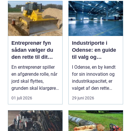
Entreprenør fyn
Industriporte i
sådan vælger du
Odense: en guide
den rette til dit
til valg og
projekt
installation
En entreprenør spiller
I Odense, en by kendt
en afgørende rolle, når
for sin innovation og
jord skal flyttes,
industrikapacitet, er
grunden skal klargøres,
valget af den rette
eller der ...
industriport a...
01 juli 2026
29 juni 2026