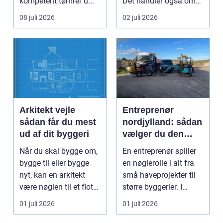
kompetent tømrer u...
Det handler også om
planlægnin...
08 juli 2026
02 juli 2026
Arkitekt vejle
Entreprenør
sådan får du mest
nordjylland: sådan
ud af dit byggeri
vælger du den
rette
Når du skal bygge om,
En entreprenør spiller
samarbejdspartner
bygge til eller bygge
en nøglerolle i alt fra
til dit byggeri
nyt, kan en arkitekt
små haveprojekter til
være nøglen til et flot
større byggerier. I
resultat, d...
Nordjylland...
01 juli 2026
01 juli 2026