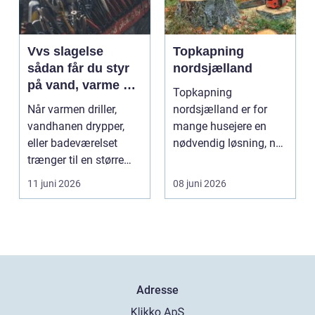
Vvs slagelse
Topkapning
sådan får du styr
nordsjælland
på vand, varme og
Topkapning
energi i din bolig
Når varmen driller,
nordsjælland er for
vandhanen drypper,
mange husejere en
eller badeværelset
nødvendig løsning, når
trænger til en større
store træer skaber
renovering, er en dy...
mørke, ut...
11 juni 2026
08 juni 2026
Adresse