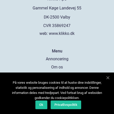
web:
www.klikko.dk
Menu
Annoncering
Om os
Cookies
På vores website bruges cookies til at huske dine indstillinger,
Kontakt os
statistik og personalisering af indhold og annoncer. Denne
Sitemap
information deles med tredjepart. Ved fortsat brug af websiden
godkender du cookiepolitikken.
Ok
Privatlivspolitik