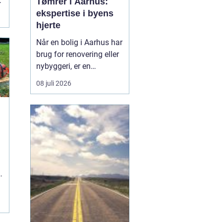
l
Tømrer i Aarhus:
..
ekspertise i byens
hjerte
Når en bolig i Aarhus har
brug for renovering eller
nybyggeri, er en
kompetent tømrer
08 juli 2026
uundværlig. Aarhus'
mange byggeprojekter
kræver erfarne fagfolk,
der kan håndtere alt fra
tagkonstruktioner til
specialiserede tr&ael...