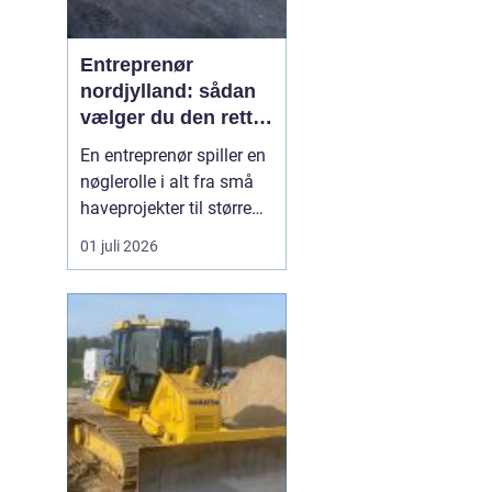
Entreprenør
nordjylland: sådan
vælger du den rette
samarbejdspartner
En entreprenør spiller en
til dit byggeri
nøglerolle i alt fra små
haveprojekter til større
byggerier. I Nordjylland
01 juli 2026
ser vi mange boligejere
og virksomheder, der
ønsker at få mere ud af
deres grund enten
gennem ny indkørsel,
terrasse, støbearbejde,
nedbrydning elle...