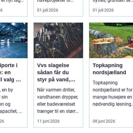
 et nyt lag
haveprojekter til
flyttes, grunden ska
et handler
større byggerier. I
klargøres, eller der .
26
01 juli 2026
01 juli 2026
Nordjylland...
in...
iporte i
Vvs slagelse
Topkapning
: en
sådan får du
nordsjælland
il valg og
styr på vand,
Topkapning
ation
varme og energi
, en by
Når varmen driller,
nordsjælland er for
i din bolig
 sin
vandhanen drypper,
mange husejere en
on og
eller badeværelset
nødvendig løsning,
apacitet, er
trænger til en større
når store træer
 den rette
renovering, er en
skaber mørke, ut...
026
11 juni 2026
08 juni 2026
ort a...
dy...