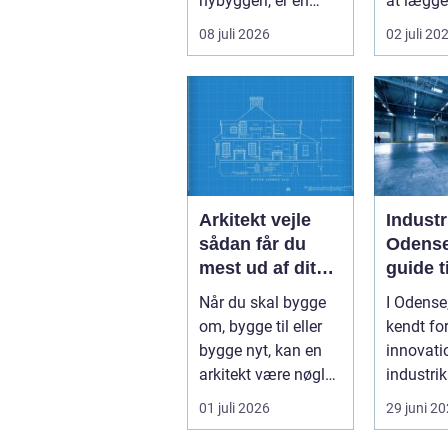
nybyggeri, er en
at lægge
kompetent tømrer
asfalt. D
08 juli 2026
02 juli 20
u...
også om
planlægn
Arkitekt vejle
Industr
sådan får du
Odense
mest ud af dit
guide t
byggeri
install
Når du skal bygge
I Odense
om, bygge til eller
kendt for
bygge nyt, kan en
innovati
arkitekt være nøglen
industrik
til et flot resultat, d...
valget af
01 juli 2026
29 juni 2
industrip