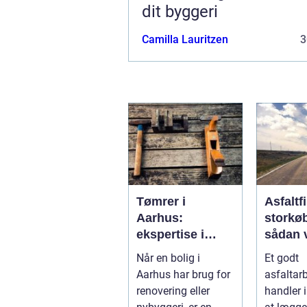
dit byggeri
Camilla Lauritzen
3
Tømrer i
Asfaltf
Aarhus:
storkø
ekspertise i
sådan 
byens hjerte
den ret
Når en bolig i
Et godt
samarb
Aarhus har brug for
asfaltar
ner
renovering eller
handler 