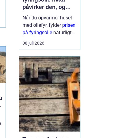
påvirker den, og
hvordan får du mest
Når du opvarmer huset
for pengene?
med oliefyr, fylder
prisen
på fyringsolie
naturligt
meget i budgettet.
08 juli 2026
Mange oplever, at
regningen kan svinge fra
år til år og nogle gange
fra uge til uge. Derfor
giver det god...
u
e