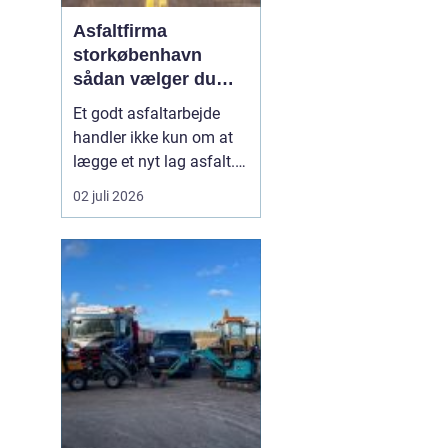
Asfaltfirma
storkøbenhavn
sådan vælger du
den rette
Et godt asfaltarbejde
samarbejdspartner
handler ikke kun om at
lægge et nyt lag asfalt.
Det handler også om
02 juli 2026
planlægning, tidsfrister,
sikkerhed og et resultat,
der holder i mange år. I
Storkøbenhavn er
kravene til et asfaltfirma
høje. Trafikken er tung,
projekterne li...