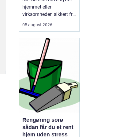
hjemmet eller
virksomheden sikkert fra
A til B, og vælger mange
05 august 2026
i dag et professionelt
firma som for at slippe
for stress, tunge løft og
tidskrævende
planlægning. Mange
opdager først, hv...
Rengøring sorø
sådan får du et rent
hjem uden stress