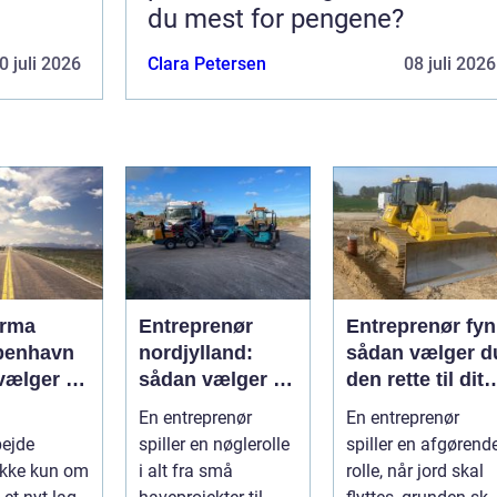
du mest for pengene?
0 juli 2026
Clara Petersen
08 juli 2026
irma
Entreprenør
Entreprenør fyn
benhavn
nordjylland:
sådan vælger d
vælger du
sådan vælger du
den rette til dit
te
den rette
projekt
En entreprenør
En entreprenør
ejdspart
samarbejdspart
bejde
spiller en nøglerolle
spiller en afgørend
ner til dit
ikke kun om
i alt fra små
rolle, når jord skal
byggeri