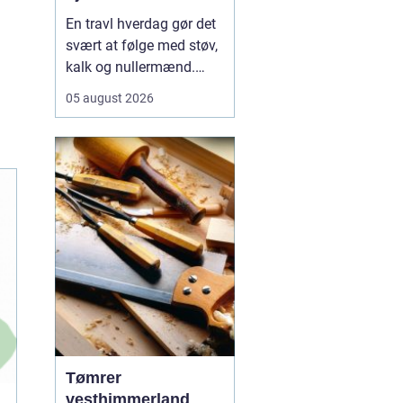
En travl hverdag gør det
svært at følge med støv,
kalk og nullermænd.
Mange i Sorø oplever, at
05 august 2026
rengøring glider nederst
på to-do-listen, selv om
det betyder mere rod og
mindre ro.
Professionel
rengøring Sorø
handler<...
Tømrer
vesthimmerland