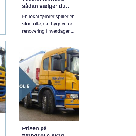
sådan vælger du
den rette til dit
En lokal tømrer spiller en
byggeri
stor rolle, når byggeri og
renovering i hverdagen
skal fungere. Særligt i et
område som
Vesthimmerland, hvor
både klima, landbrug og
ældre bygninger stiller
særlige krav til
materialer og håndværk.
En
30 juli 2026
Prisen på
fyringsolie hvad