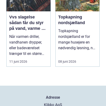
Vvs slagelse
Topkapning
sådan får du styr
nordsjælland
på vand, varme og
Topkapning
energi i din bolig
Når varmen driller,
nordsjælland er for
vandhanen drypper,
mange husejere en
eller badeværelset
nødvendig løsning, når
trænger til en større
store træer skaber
renovering, er en dy...
mørke, ut...
11 juni 2026
08 juni 2026
Adresse