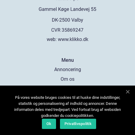
web:
www.klikko.dk
Menu
Annoncering
Om os
Cookies
På vores website bruges cookies til at huske dine indstillinger,
Kontakt os
statistik og personalisering af indhold og annoncer. Denne
Sitemap
information deles med tredjepart. Ved fortsat brug af websiden
godkender du cookiepolitikken.
Ok
Privatlivspolitik