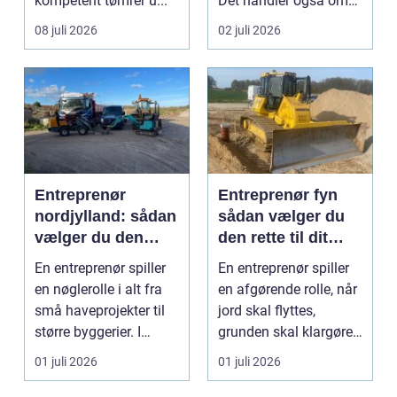
kompetent tømrer u...
Det handler også om
planlægnin...
08 juli 2026
02 juli 2026
Entreprenør
Entreprenør fyn
nordjylland: sådan
sådan vælger du
vælger du den
den rette til dit
rette
projekt
En entreprenør spiller
En entreprenør spiller
samarbejdspartner
en nøglerolle i alt fra
en afgørende rolle, når
til dit byggeri
små haveprojekter til
jord skal flyttes,
større byggerier. I
grunden skal klargøres,
Nordjylland...
eller der ...
01 juli 2026
01 juli 2026