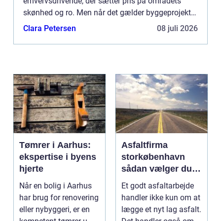
erhvervsdrivende, der sætter pris på områdets
skønhed og ro. Men når det gælder byggeprojekter
i Birke...
Clara Petersen
08 juli 2026
Tømrer i Aarhus:
Asfaltfirma
ekspertise i byens
storkøbenhavn
hjerte
sådan vælger du
den rette
Når en bolig i Aarhus
Et godt asfaltarbejde
samarbejdspartner
har brug for renovering
handler ikke kun om at
eller nybyggeri, er en
lægge et nyt lag asfalt.