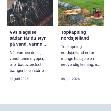
Vvs slagelse
Topkapning
sådan får du styr
nordsjælland
på vand, varme og
Topkapning
energi i din bolig
Når varmen driller,
nordsjælland er for
vandhanen drypper,
mange husejere en
eller badeværelset
nødvendig løsning, når
trænger til en større
store træer skaber
renovering, er en dy...
mørke, ut...
11 juni 2026
08 juni 2026