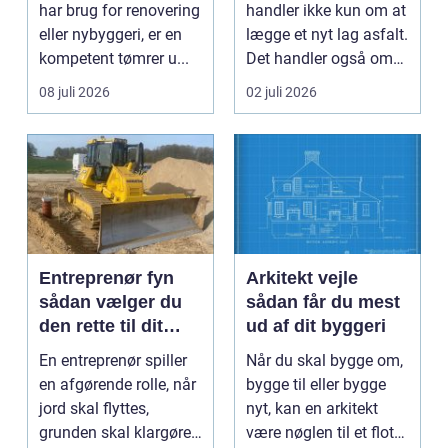
samarbejdspartner
har brug for renovering
handler ikke kun om at
eller nybyggeri, er en
lægge et nyt lag asfalt.
kompetent tømrer u...
Det handler også om
planlægnin...
08 juli 2026
02 juli 2026
Entreprenør fyn
Arkitekt vejle
sådan vælger du
sådan får du mest
den rette til dit
ud af dit byggeri
projekt
En entreprenør spiller
Når du skal bygge om,
en afgørende rolle, når
bygge til eller bygge
jord skal flyttes,
nyt, kan en arkitekt
grunden skal klargøres,
være nøglen til et flot