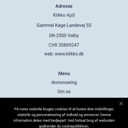
Adresse
web:
www.klikko.dk
Menu
Annoncering
Om os
Cookies
På vores website bruges cookies til at huske dine indstillinger,
Kontakt os
statistik og personalisering af indhold og annoncer. Denne
Sitemap
information deles med tredjepart. Ved fortsat brug af websiden
godkender du cookiepolitikken.