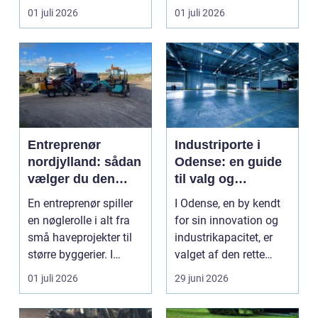
eller der ...
resultat, d...
01 juli 2026
01 juli 2026
Entreprenør
Industriporte i
nordjylland: sådan
Odense: en guide
vælger du den
til valg og
rette
installation
En entreprenør spiller
I Odense, en by kendt
samarbejdspartner
en nøglerolle i alt fra
for sin innovation og
til dit byggeri
små haveprojekter til
industrikapacitet, er
større byggerier. I
valget af den rette
Nordjylland...
industriport a...
01 juli 2026
29 juni 2026