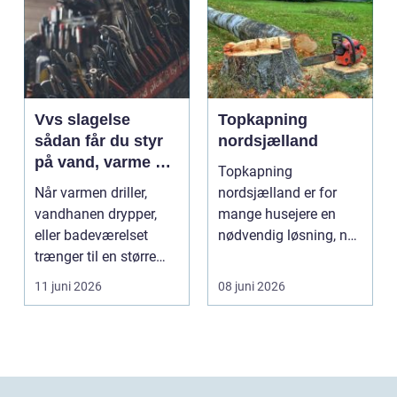
Vvs slagelse
Topkapning
sådan får du styr
nordsjælland
på vand, varme og
Topkapning
energi i din bolig
Når varmen driller,
nordsjælland er for
vandhanen drypper,
mange husejere en
eller badeværelset
nødvendig løsning, når
trænger til en større
store træer skaber
renovering, er en dy...
mørke, ut...
11 juni 2026
08 juni 2026