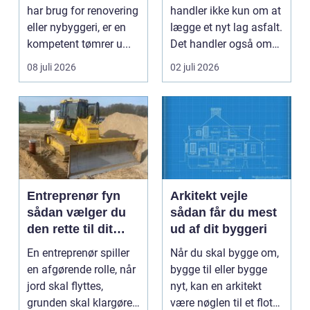
samarbejdspartner
har brug for renovering
handler ikke kun om at
eller nybyggeri, er en
lægge et nyt lag asfalt.
kompetent tømrer u...
Det handler også om
planlægnin...
08 juli 2026
02 juli 2026
Entreprenør fyn
Arkitekt vejle
sådan vælger du
sådan får du mest
den rette til dit
ud af dit byggeri
projekt
En entreprenør spiller
Når du skal bygge om,
en afgørende rolle, når
bygge til eller bygge
jord skal flyttes,
nyt, kan en arkitekt
grunden skal klargøres,
være nøglen til et flot