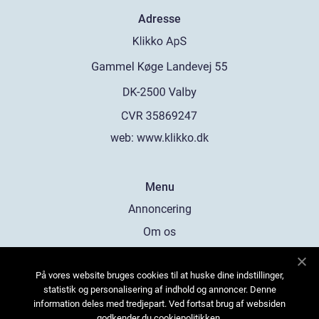
Adresse
web:
www.klikko.dk
Menu
Annoncering
Om os
Cookies
På vores website bruges cookies til at huske dine indstillinger,
Kontakt os
statistik og personalisering af indhold og annoncer. Denne
Sitemap
information deles med tredjepart. Ved fortsat brug af websiden
godkender du cookiepolitikken.