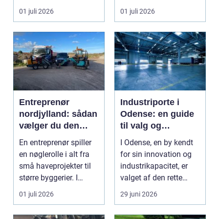
eller der ...
resultat, d...
01 juli 2026
01 juli 2026
Entreprenør
Industriporte i
nordjylland: sådan
Odense: en guide
vælger du den
til valg og
rette
installation
En entreprenør spiller
I Odense, en by kendt
samarbejdspartner
en nøglerolle i alt fra
for sin innovation og
til dit byggeri
små haveprojekter til
industrikapacitet, er
større byggerier. I
valget af den rette
Nordjylland...
industriport a...
01 juli 2026
29 juni 2026