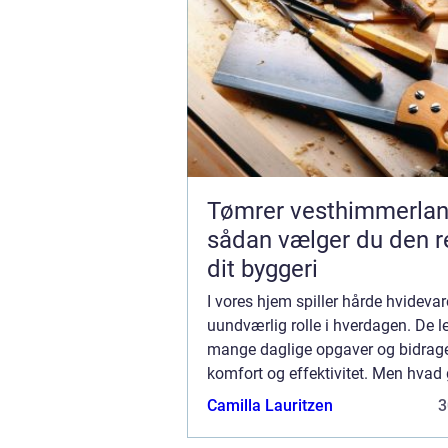
Tømrer vesthimmerla
sådan vælger du den re
dit byggeri
I vores hjem spiller hårde hvidevar
uundværlig rolle i hverdagen. De le
mange daglige opgaver og bidrager
komfort og effektivitet. Men hvad
når de begynder at svigte? Hvidev
Camilla Lauritzen
3
er løs...