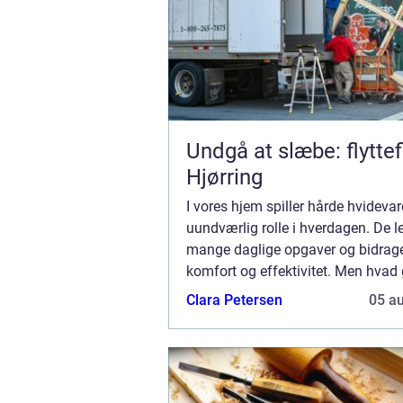
Undgå at slæbe: flyttef
Hjørring
I vores hjem spiller hårde hvidevar
uundværlig rolle i hverdagen. De le
mange daglige opgaver og bidrager
komfort og effektivitet. Men hvad
når de begynder at svigte? Hvidev
Clara Petersen
05 a
er løs...