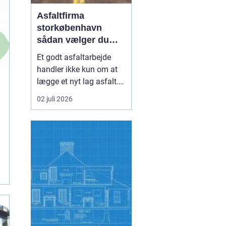
Asfaltfirma
storkøbenhavn
sådan vælger du
den rette
Et godt asfaltarbejde
samarbejdspartner
handler ikke kun om at
lægge et nyt lag asfalt.
Det handler også om
02 juli 2026
planlægning, tidsfrister,
sikkerhed og et resultat,
der holder i mange år. I
Storkøbenhavn er
kravene til et asfaltfirma
høje. Trafikken er tung,
projekterne li...