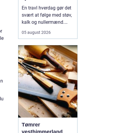
En travl hverdag gør det
svært at følge med støv,
kalk og nullermænd.
Mange i Sorø oplever, at
r
05 august 2026
rengøring glider nederst
le
på to-do-listen, selv om
det betyder mere rod og
mindre ro.
Professionel
rengøring Sorø
handler<...
in
du
Tømrer
vesthimmerland