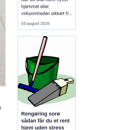
hjemmet eller
virksomheden sikkert fra
A til B, og vælger mange
05 august 2026
i dag et professionelt
firma som for at slippe
for stress, tunge løft og
tidskrævende
planlægning. Mange
opdager først, hv...
r
Rengøring sorø
sådan får du et rent
hjem uden stress