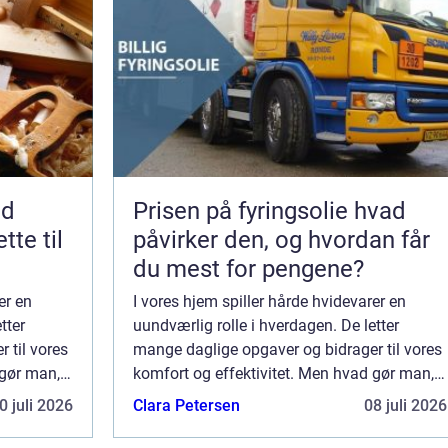
nd
Prisen på fyringsolie hvad
tte til
påvirker den, og hvordan får
du mest for pengene?
er en
I vores hjem spiller hårde hvidevarer en
tter
uundværlig rolle i hverdagen. De letter
 til vores
mange daglige opgaver og bidrager til vores
 gør man,
komfort og effektivitet. Men hvad gør man,
areservice
når de begynder at svigte? Hvidevareservice
0 juli 2026
Clara Petersen
08 juli 2026
er løs...