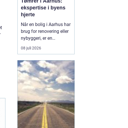
Tømrer i Aarhus:
ekspertise i byens
hjerte
Når en bolig i Aarhus har
t
brug for renovering eller
r
nybyggeri, er en
kompetent tømrer
08 juli 2026
uundværlig. Aarhus'
mange byggeprojekter
kræver erfarne fagfolk,
der kan håndtere alt fra
tagkonstruktioner til
specialiserede tr&ael...