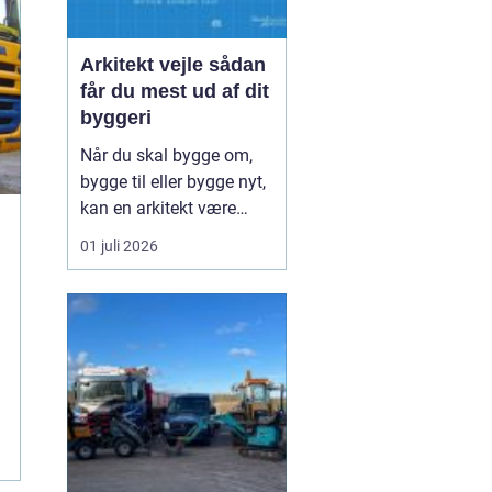
Arkitekt vejle sådan
får du mest ud af dit
byggeri
Når du skal bygge om,
bygge til eller bygge nyt,
kan en arkitekt være
nøglen til et flot resultat,
01 juli 2026
der også fungerer i
hverdagen. I Vejle og
omegn er interessen for
godt byggeri vokset
markant de seneste år,
og mange drømmer om
hjem, der både tager h...