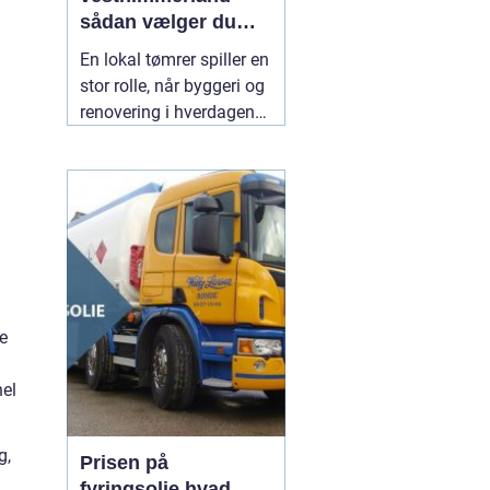
sådan vælger du
den rette til dit
En lokal tømrer spiller en
byggeri
stor rolle, når byggeri og
renovering i hverdagen
skal fungere. Særligt i et
område som
Vesthimmerland, hvor
både klima, landbrug og
ældre bygninger stiller
særlige krav til
materialer og håndværk.
En
30 juli 2026
re
nel
g,
Prisen på
fyringsolie hvad