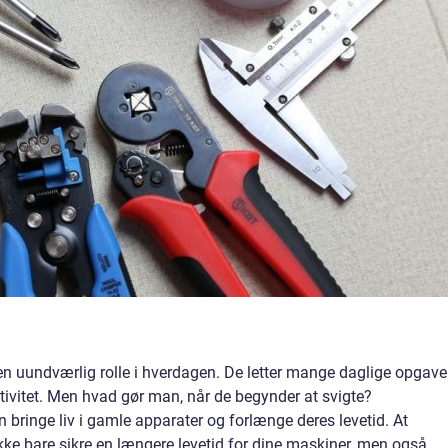
 en uundværlig rolle i hverdagen. De letter mange daglige opgave
ktivitet. Men hvad gør man, når de begynder at svigte?
n bringe liv i gamle apparater og forlænge deres levetid. At
kke bare sikre en længere levetid for dine maskiner, men også