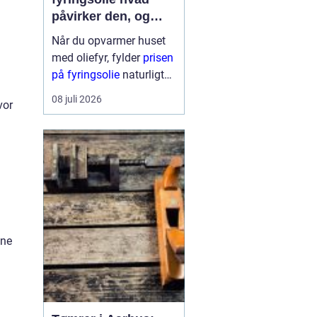
påvirker den, og
hvordan får du mest
Når du opvarmer huset
for pengene?
med oliefyr, fylder
prisen
på fyringsolie
naturligt
meget i budgettet.
08 juli 2026
vor
Mange oplever, at
regningen kan svinge fra
år til år og nogle gange
fra uge til uge. Derfor
giver det god...
ine