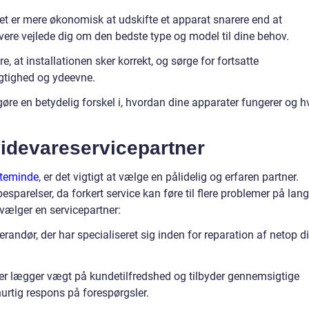
et er mere økonomisk at udskifte et apparat snarere end at
ivere vejlede dig om den bedste type og model til dine behov.
re, at installationen sker korrekt, og sørge for fortsatte
ygtighed og ydeevne.
gøre en betydelig forskel i, hvordan dine apparater fungerer og h
videvareservicepartner
rteminde
, er det vigtigt at vælge en pålidelig og erfaren partner.
esparelser, da forkert service kan føre til flere problemer på lang
u vælger en servicepartner:
erandør, der har specialiseret sig inden for reparation af netop d
 der lægger vægt på kundetilfredshed og tilbyder gennemsigtige
urtig respons på forespørgsler.