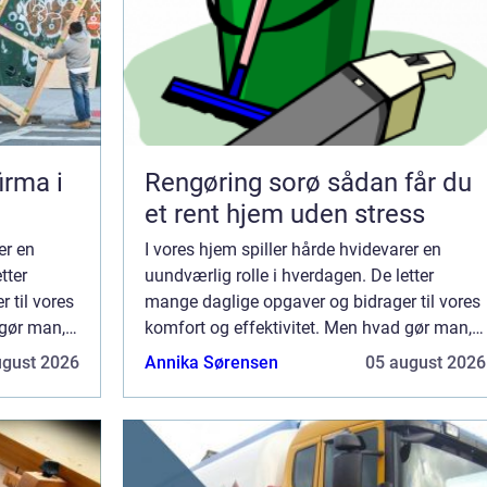
irma i
Rengøring sorø sådan får du
et rent hjem uden stress
er en
I vores hjem spiller hårde hvidevarer en
tter
uundværlig rolle i hverdagen. De letter
 til vores
mange daglige opgaver og bidrager til vores
 gør man,
komfort og effektivitet. Men hvad gør man,
areservice
når de begynder at svigte? Hvidevareservice
ugust 2026
Annika Sørensen
05 august 2026
er løs...