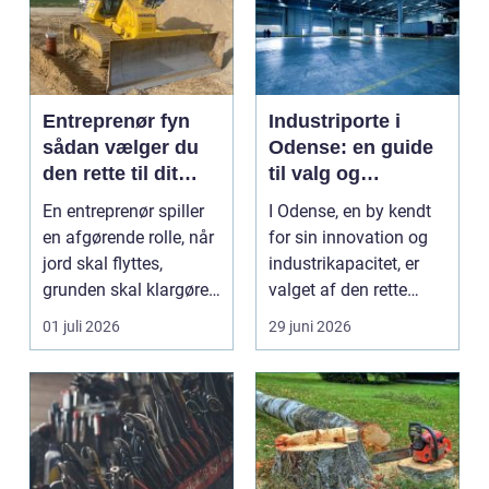
Entreprenør fyn
Industriporte i
sådan vælger du
Odense: en guide
den rette til dit
til valg og
projekt
installation
En entreprenør spiller
I Odense, en by kendt
en afgørende rolle, når
for sin innovation og
jord skal flyttes,
industrikapacitet, er
grunden skal klargøres,
valget af den rette
eller der ...
industriport a...
01 juli 2026
29 juni 2026