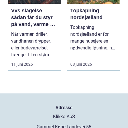
Vvs slagelse
Topkapning
sådan får du styr
nordsjælland
på vand, varme og
Topkapning
energi i din bolig
Når varmen driller,
nordsjælland er for
vandhanen drypper,
mange husejere en
eller badeværelset
nødvendig løsning, når
trænger til en større
store træer skaber
renovering, er en dy...
mørke, ut...
11 juni 2026
08 juni 2026
Adresse