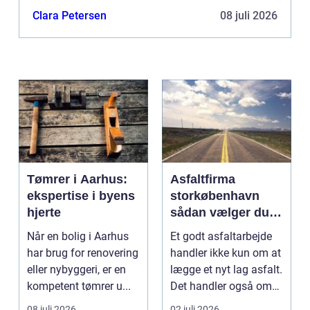
vinder indpas. Den tilbyder ikke blot lave...
Clara Petersen
08 juli 2026
Tømrer i Aarhus:
Asfaltfirma
ekspertise i byens
storkøbenhavn
hjerte
sådan vælger du
den rette
Når en bolig i Aarhus
Et godt asfaltarbejde
samarbejdspartner
har brug for renovering
handler ikke kun om at
eller nybyggeri, er en
lægge et nyt lag asfalt.
kompetent tømrer u...
Det handler også om
planlægnin...
08 juli 2026
02 juli 2026