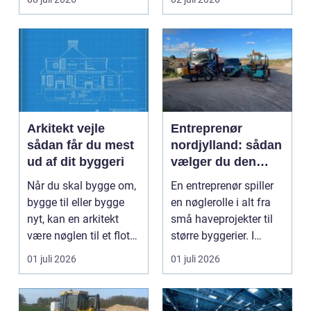
Arkitekt vejle
Entreprenør
sådan får du mest
nordjylland: sådan
ud af dit byggeri
vælger du den
rette
Når du skal bygge om,
En entreprenør spiller
samarbejdspartner
bygge til eller bygge
en nøglerolle i alt fra
til dit byggeri
nyt, kan en arkitekt
små haveprojekter til
være nøglen til et flot
større byggerier. I
resultat, d...
Nordjylland...
01 juli 2026
01 juli 2026