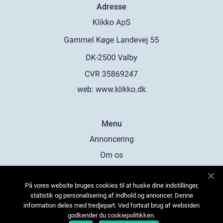
Adresse
web:
www.klikko.dk
Menu
Annoncering
Om os
Cookies
På vores website bruges cookies til at huske dine indstillinger,
Kontakt os
statistik og personalisering af indhold og annoncer. Denne
Sitemap
information deles med tredjepart. Ved fortsat brug af websiden
godkender du cookiepolitikken.