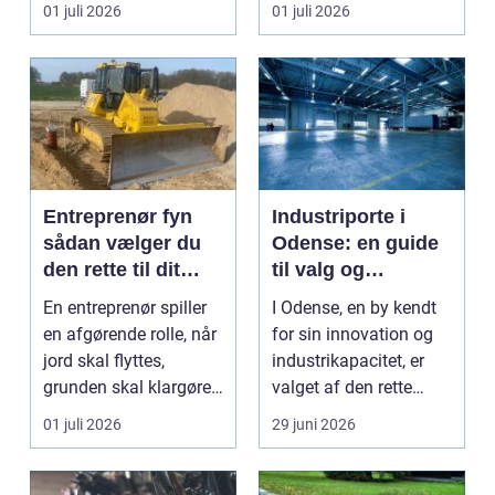
resultat, d...
Nordjylland...
01 juli 2026
01 juli 2026
Entreprenør fyn
Industriporte i
sådan vælger du
Odense: en guide
den rette til dit
til valg og
projekt
installation
En entreprenør spiller
I Odense, en by kendt
en afgørende rolle, når
for sin innovation og
jord skal flyttes,
industrikapacitet, er
grunden skal klargøres,
valget af den rette
eller der ...
industriport a...
01 juli 2026
29 juni 2026