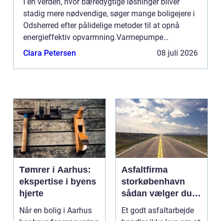
I en verden, hvor bæredygtige løsninger bliver
stadig mere nødvendige, søger mange boligejere i
Odsherred efter pålidelige metoder til at opnå
energieffektiv opvarmning.Varmepumpe
Odsherred repræsenterer e...
Clara Petersen
08 juli 2026
Tømrer i Aarhus:
Asfaltfirma
ekspertise i byens
storkøbenhavn
hjerte
sådan vælger du
den rette
Når en bolig i Aarhus
Et godt asfaltarbejde
samarbejdspartner