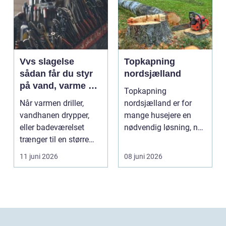
Vvs slagelse
Topkapning
sådan får du styr
nordsjælland
på vand, varme og
Topkapning
energi i din bolig
Når varmen driller,
nordsjælland er for
vandhanen drypper,
mange husejere en
eller badeværelset
nødvendig løsning, når
trænger til en større
store træer skaber
renovering, er en dy...
mørke, ut...
11 juni 2026
08 juni 2026