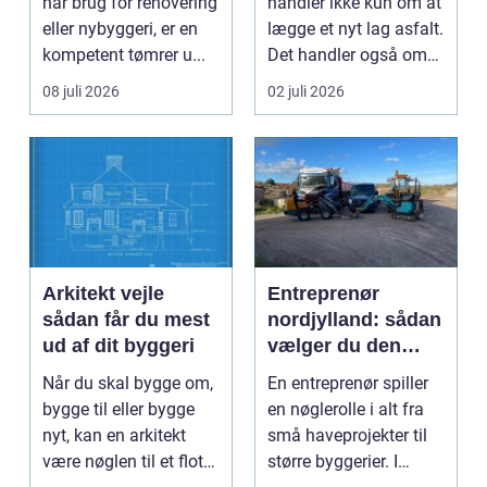
har brug for renovering
handler ikke kun om at
eller nybyggeri, er en
lægge et nyt lag asfalt.
kompetent tømrer u...
Det handler også om
planlægnin...
08 juli 2026
02 juli 2026
Arkitekt vejle
Entreprenør
sådan får du mest
nordjylland: sådan
ud af dit byggeri
vælger du den
rette
Når du skal bygge om,
En entreprenør spiller
samarbejdspartner
bygge til eller bygge
en nøglerolle i alt fra
til dit byggeri
nyt, kan en arkitekt
små haveprojekter til
være nøglen til et flot
større byggerier. I