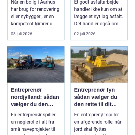
Når en bolig i Aarhus
Et godt asfaltarbejde
samarbejdspartner
har brug for renovering
handler ikke kun om at
eller nybyggeri, er en
lægge et nyt lag asfalt.
kompetent tømrer u...
Det handler også om
planlægnin...
08 juli 2026
02 juli 2026
Entreprenør
Entreprenør fyn
nordjylland: sådan
sådan vælger du
vælger du den
den rette til dit
rette
projekt
En entreprenør spiller
En entreprenør spiller
samarbejdspartner
en nøglerolle i alt fra
en afgørende rolle, når
til dit byggeri
små haveprojekter til
jord skal flyttes,