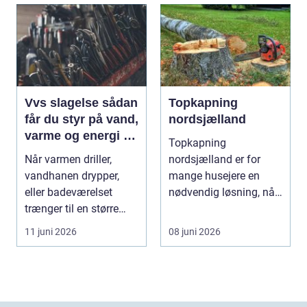
Vvs slagelse sådan
Topkapning
får du styr på vand,
nordsjælland
varme og energi i
Topkapning
din bolig
Når varmen driller,
nordsjælland er for
vandhanen drypper,
mange husejere en
eller badeværelset
nødvendig løsning, når
trænger til en større
store træer skaber
renovering, er en dy...
mørke, ut...
11 juni 2026
08 juni 2026