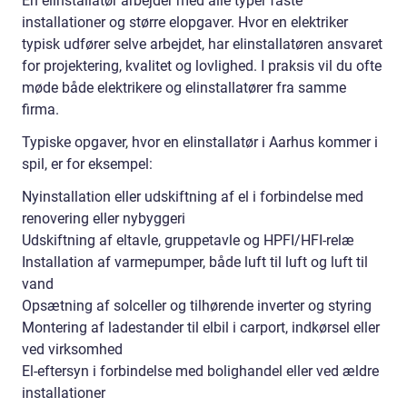
En elinstallatør arbejder med alle typer faste
installationer og større elopgaver. Hvor en elektriker
typisk udfører selve arbejdet, har elinstallatøren ansvaret
for projektering, kvalitet og lovlighed. I praksis vil du ofte
møde både elektrikere og elinstallatører fra samme
firma.
Typiske opgaver, hvor en elinstallatør i Aarhus kommer i
spil, er for eksempel:
Nyinstallation eller udskiftning af el i forbindelse med
renovering eller nybyggeri
Udskiftning af eltavle, gruppetavle og HPFI/HFI-relæ
Installation af varmepumper, både luft til luft og luft til
vand
Opsætning af solceller og tilhørende inverter og styring
Montering af ladestander til elbil i carport, indkørsel eller
ved virksomhed
El-eftersyn i forbindelse med bolighandel eller ved ældre
installationer