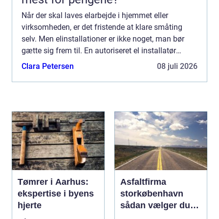
Når der skal laves elarbejde i hjemmet eller
virksomheden, er det fristende at klare småting
selv. Men elinstallationer er ikke noget, man bør
gætte sig frem til. En autoriseret el installatør
Århus kan sikre, at installationerne er lovlige, trygge
Clara Petersen
08 juli 2026
o...
Tømrer i Aarhus:
Asfaltfirma
ekspertise i byens
storkøbenhavn
hjerte
sådan vælger du
den rette