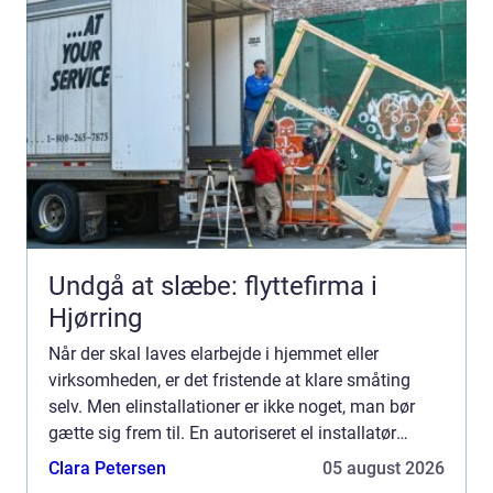
Undgå at slæbe: flyttefirma i
Hjørring
Når der skal laves elarbejde i hjemmet eller
virksomheden, er det fristende at klare småting
selv. Men elinstallationer er ikke noget, man bør
gætte sig frem til. En autoriseret el installatør
Århus kan sikre, at installationerne er lovlige, trygge
Clara Petersen
05 august 2026
o...