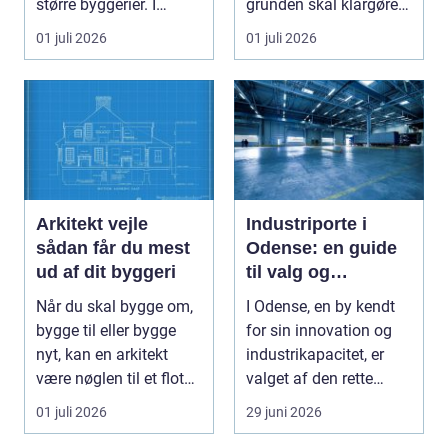
større byggerier. I
grunden skal klargøres,
Nordjylland...
eller der ...
01 juli 2026
01 juli 2026
Arkitekt vejle
Industriporte i
sådan får du mest
Odense: en guide
ud af dit byggeri
til valg og
installation
Når du skal bygge om,
I Odense, en by kendt
bygge til eller bygge
for sin innovation og
nyt, kan en arkitekt
industrikapacitet, er
være nøglen til et flot
valget af den rette
resultat, d...
industriport a...
01 juli 2026
29 juni 2026