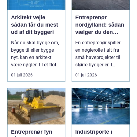
Arkitekt vejle
Entreprenør
sådan får du mest
nordjylland: sådan
ud af dit byggeri
vælger du den
rette
Når du skal bygge om,
En entreprenør spiller
samarbejdspartner
bygge til eller bygge
en nøglerolle i alt fra
til dit byggeri
nyt, kan en arkitekt
små haveprojekter til
være nøglen til et flot
større byggerier. I
resultat, d...
Nordjylland...
01 juli 2026
01 juli 2026
Entreprenør fyn
Industriporte i