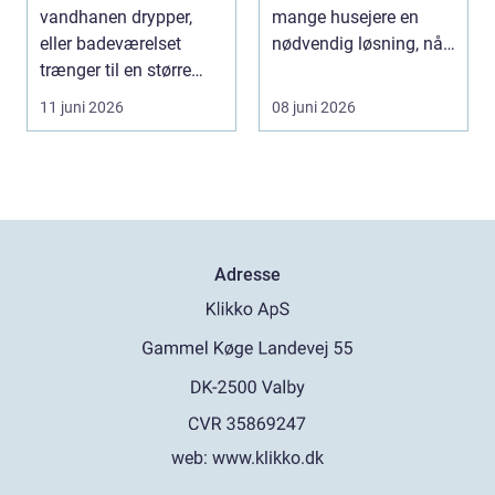
vandhanen drypper,
mange husejere en
eller badeværelset
nødvendig løsning, når
trænger til en større
store træer skaber
renovering, er en dy...
mørke, ut...
11 juni 2026
08 juni 2026
Adresse
web:
www.klikko.dk