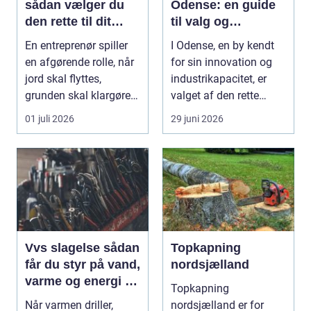
sådan vælger du
Odense: en guide
den rette til dit
til valg og
projekt
installation
En entreprenør spiller
I Odense, en by kendt
en afgørende rolle, når
for sin innovation og
jord skal flyttes,
industrikapacitet, er
grunden skal klargøres,
valget af den rette
eller der ...
industriport a...
01 juli 2026
29 juni 2026
Vvs slagelse sådan
Topkapning
får du styr på vand,
nordsjælland
varme og energi i
Topkapning
din bolig
Når varmen driller,
nordsjælland er for