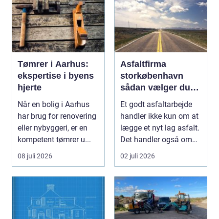
Tømrer i Aarhus:
Asfaltfirma
ekspertise i byens
storkøbenhavn
hjerte
sådan vælger du
den rette
Når en bolig i Aarhus
Et godt asfaltarbejde
samarbejdspartner
har brug for renovering
handler ikke kun om at
eller nybyggeri, er en
lægge et nyt lag asfalt.
kompetent tømrer u...
Det handler også om
planlægnin...
08 juli 2026
02 juli 2026