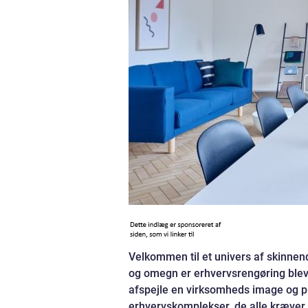
Velkommen til et univers af skinnen
og omegn er erhvervsrengøring blevet
afspejle en virksomheds image og pr
erhvervskomplekser, de alle kræver e