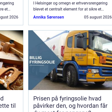
engøring
I Helsingør og omegn er erhvervsrengøring
re et
blevet et centralt element for at sikre et
le en
sundt arbejdsmiljø samt at afspejle en
ugust 2026
Annika Sørensen
05 august 2026
isme. ...
virksomheds image og professionalisme. ...
nd
Prisen på fyringsolie hvad
tte til
påvirker den, og hvordan får