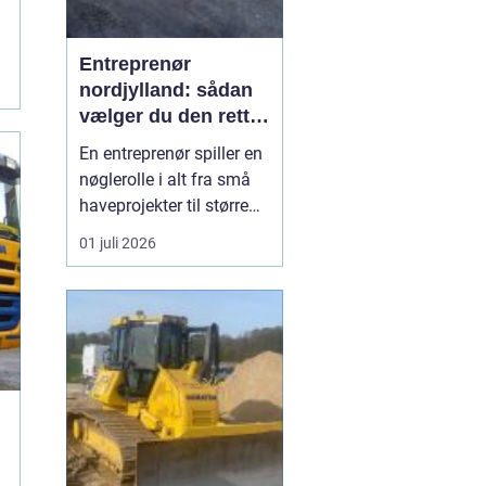
Entreprenør
nordjylland: sådan
vælger du den rette
samarbejdspartner
En entreprenør spiller en
til dit byggeri
nøglerolle i alt fra små
haveprojekter til større
byggerier. I Nordjylland
01 juli 2026
ser vi mange boligejere
og virksomheder, der
ønsker at få mere ud af
deres grund enten
gennem ny indkørsel,
terrasse, støbearbejde,
nedbrydning elle...