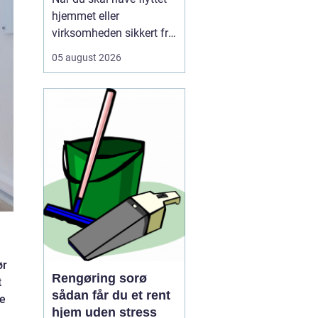
hjemmet eller
virksomheden sikkert fra
A til B, og vælger mange
05 august 2026
i dag et professionelt
firma som for at slippe
for stress, tunge løft og
tidskrævende
planlægning. Mange
opdager først, hv...
ør
Rengøring sorø
t
sådan får du et rent
de
hjem uden stress