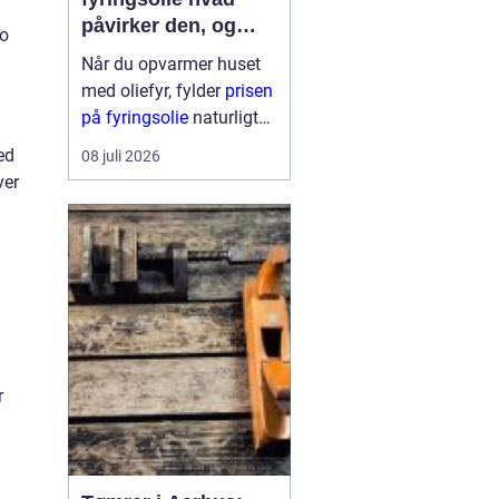
påvirker den, og
to
hvordan får du mest
Når du opvarmer huset
for pengene?
med oliefyr, fylder
prisen
på fyringsolie
naturligt
meget i budgettet.
ed
08 juli 2026
Mange oplever, at
ver
regningen kan svinge fra
år til år og nogle gange
fra uge til uge. Derfor
giver det god...
r