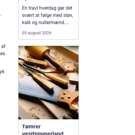
En travl hverdag gør det
.
svært at følge med støv,
kalk og nullermænd.
Mange i Sorø oplever, at
05 august 2026
rengøring glider nederst
på to-do-listen, selv om
 af
det betyder mere rod og
tes
mindre ro.
Professionel
rengøring Sorø
ryk
handler<...
Tømrer
vesthimmerland