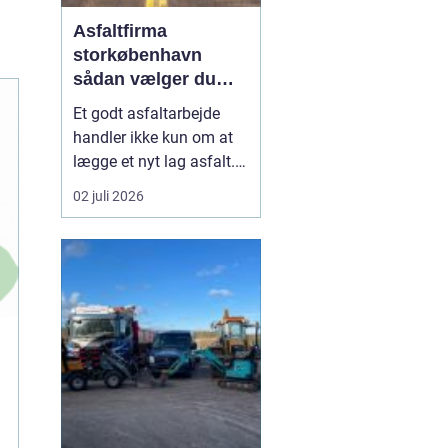
Asfaltfirma
storkøbenhavn
sådan vælger du
den rette
Et godt asfaltarbejde
samarbejdspartner
handler ikke kun om at
lægge et nyt lag asfalt.
Det handler også om
02 juli 2026
planlægning, tidsfrister,
sikkerhed og et resultat,
der holder i mange år. I
Storkøbenhavn er
kravene til et asfaltfirma
høje. Trafikken er tung,
projekterne li...