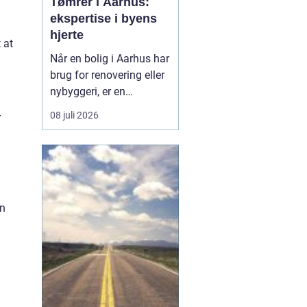
Tømrer i Aarhus:
ekspertise i byens
hjerte
 at
Når en bolig i Aarhus har
brug for renovering eller
nybyggeri, er en
kompetent tømrer
08 juli 2026
r
uundværlig. Aarhus'
n
mange byggeprojekter
kræver erfarne fagfolk,
der kan håndtere alt fra
tagkonstruktioner til
specialiserede tr&ael...
an