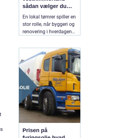
sådan vælger du
den rette til dit
En lokal tømrer spiller en
byggeri
stor rolle, når byggeri og
renovering i hverdagen
skal fungere. Særligt i et
område som
Vesthimmerland, hvor
både klima, landbrug og
ældre bygninger stiller
særlige krav til
materialer og håndværk.
En
30 juli 2026
t
es
Prisen på
fyringsolie hvad