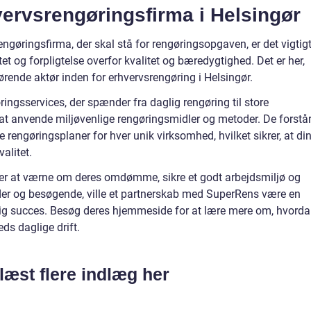
vervsrengøringsfirma i Helsingør
ngøringsfirma, der skal stå for rengøringsopgaven, er det vigtigt
litet og forpligtelse overfor kvalitet og bæredygtighed. Det er her,
ende aktør inden for erhvervsrengøring i Helsingør.
ngsservices, der spænder fra daglig rengøring til store
at anvende miljøvenlige rengøringsmidler og metoder. De forstå
rengøringsplaner for hver unik virksomhed, hvilket sikrer, at di
alitet.
ker at værne om deres omdømme, sikre et godt arbejdsmiljø og
der og besøgende, ville et partnerskab med SuperRens være en
dig succes. Besøg deres hjemmeside for at lære mere om, hvord
ds daglige drift.
læst flere indlæg her