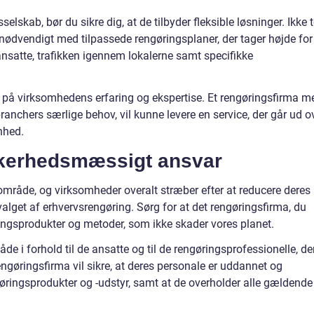
selskab, bør du sikre dig, at de tilbyder fleksible løsninger. Ikke 
 nødvendigt med tilpassede rengøringsplaner, der tager højde for
ansatte, trafikken igennem lokalerne samt specifikke
å virksomhedens erfaring og ekspertise. Et rengøringsfirma m
ranchers særlige behov, vil kunne levere en service, der går ud o
nhed.
kkerhedsmæssigt ansvar
mråde, og virksomheder overalt stræber efter at reducere deres
valget af erhvervsrengøring. Sørg for at det rengøringsfirma, du
ingsprodukter og metoder, som ikke skader vores planet.
e i forhold til de ansatte og til de rengøringsprofessionelle, de
 rengøringsfirma vil sikre, at deres personale er uddannet og
ngøringsprodukter og -udstyr, samt at de overholder alle gældende