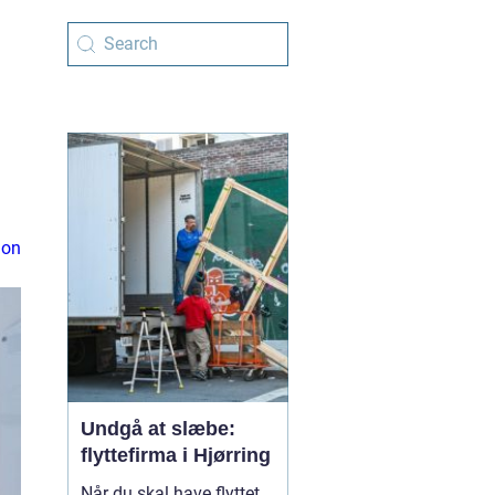
ion
Undgå at slæbe:
flyttefirma i Hjørring
Når du skal have flyttet