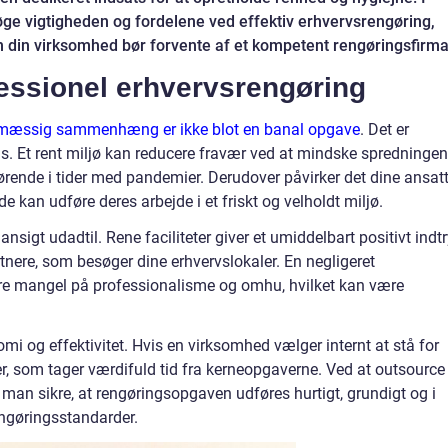
øge vigtigheden og fordelene ved effektiv erhvervsrengøring,
 din virksomhed bør forvente af et kompetent rengøringsfirma
fessionel erhvervsrengøring
vsmæssig sammenhæng er ikke blot en banal opgave
. Det er
. Et rent miljø kan reducere fravær ved at mindske spredningen
gørende i tider med pandemier. Derudover påvirker det dine ansat
de kan udføre deres arbejde i et friskt og velholdt miljø.
igt udadtil. Rene faciliteter giver et umiddelbart positivt indt
tnere, som besøger dine erhvervslokaler. En negligeret
re mangel på professionalisme og omhu, hvilket kan være
i og effektivitet. Hvis en virksomhed vælger internt at stå for
er, som tager værdifuld tid fra kerneopgaverne. Ved at outsource
n man sikre, at rengøringsopgaven udføres hurtigt, grundigt og i
gøringsstandarder.