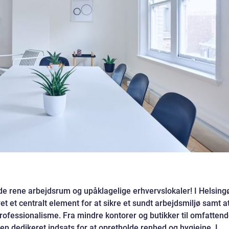
de rene arbejdsrum og upåklagelige erhvervslokaler! I Helsing
 et centralt element for at sikre et sundt arbejdsmiljø samt a
ofessionalisme. Fra mindre kontorer og butikker til omfatten
n dedikeret indsats for at opretholde renhed og hygiejne. I