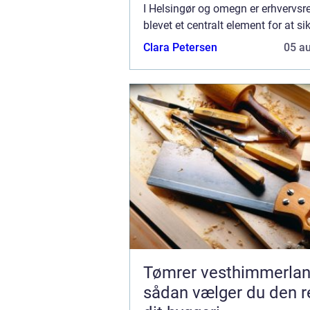
I Helsingør og omegn er erhvervsr
blevet et centralt element for at sik
sundt arbejdsmiljø samt at afspej
Clara Petersen
05 a
virksomheds image og professional
Tømrer vesthimmerla
sådan vælger du den re