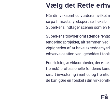
Vælg det Rette erh
Når din virksomhed vurderer hvilket re
se på firmaets ry, ekspertise, fleksibi
SuperRens indtager scenen som en før
SuperRens tilbyder omfattende rengøri
rengøringsprojekter, alt sammen ved 
vigtigheden af at have skræddersyede 
erhvervslokation vedligeholdes i topkv
For Helsingør virksomheder, der øns
fremstå professionelle for deres kun
smart investering i renhed og fremti
de kan gøre en forskel i din virksomhe
Få 