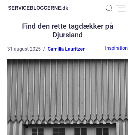
SERVICEBLOGGERNE.
dk
Find den rette tagdækker på
Djursland
inspiration
31 august 2025
Camilla Lauritzen