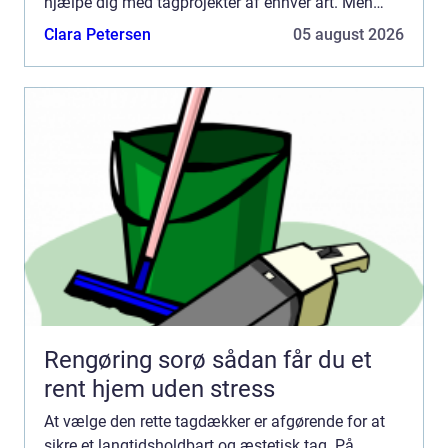
hjælpe dig med tagprojekter af enhver art. Men
hvad bør du ege...
Clara Petersen
05 august 2026
Rengøring sorø sådan får du et
rent hjem uden stress
At vælge den rette tagdækker er afgørende for at
sikre et langtidsholdbart og æstetisk tag. På