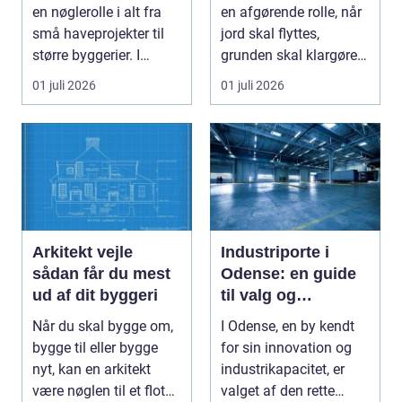
samarbejdspartner
en nøglerolle i alt fra
en afgørende rolle, når
til dit byggeri
små haveprojekter til
jord skal flyttes,
større byggerier. I
grunden skal klargøres,
Nordjylland...
eller der ...
01 juli 2026
01 juli 2026
Arkitekt vejle
Industriporte i
sådan får du mest
Odense: en guide
ud af dit byggeri
til valg og
installation
Når du skal bygge om,
I Odense, en by kendt
bygge til eller bygge
for sin innovation og
nyt, kan en arkitekt
industrikapacitet, er
være nøglen til et flot
valget af den rette