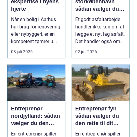
ekspertise i byens
storkøbenhavn
hjerte
sådan vælger du
den rette
Når en bolig i Aarhus
Et godt asfaltarbejde
samarbejdspartner
har brug for renovering
handler ikke kun om at
eller nybyggeri, er en
lægge et nyt lag asfalt.
kompetent tømrer u...
Det handler også om
planlægnin...
08 juli 2026
02 juli 2026
Entreprenør
Entreprenør fyn
nordjylland: sådan
sådan vælger du
vælger du den
den rette til dit
rette
projekt
En entreprenør spiller
En entreprenør spiller