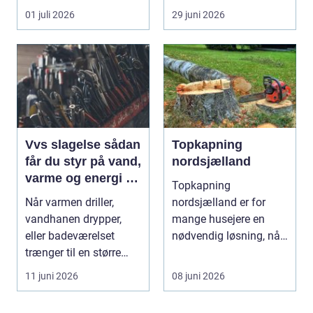
resultat, d...
industriport a...
01 juli 2026
29 juni 2026
Vvs slagelse sådan
Topkapning
får du styr på vand,
nordsjælland
varme og energi i
Topkapning
din bolig
Når varmen driller,
nordsjælland er for
vandhanen drypper,
mange husejere en
eller badeværelset
nødvendig løsning, når
trænger til en større
store træer skaber
renovering, er en dy...
mørke, ut...
11 juni 2026
08 juni 2026