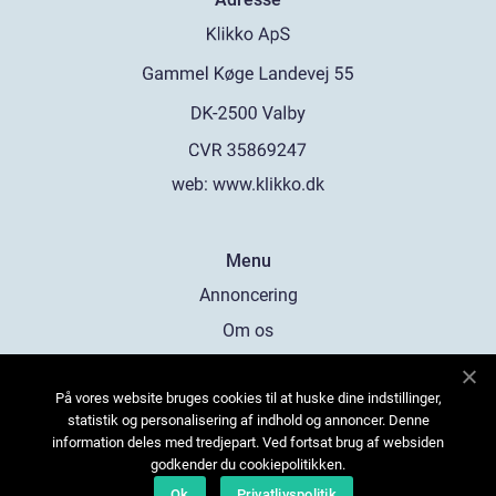
web:
www.klikko.dk
Menu
Annoncering
Om os
Cookies
På vores website bruges cookies til at huske dine indstillinger,
Kontakt os
statistik og personalisering af indhold og annoncer. Denne
Sitemap
information deles med tredjepart. Ved fortsat brug af websiden
godkender du cookiepolitikken.
Ok
Privatlivspolitik