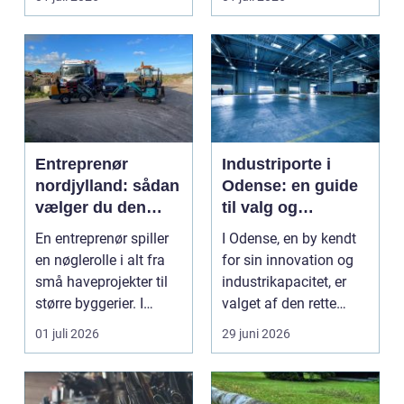
Entreprenør
Industriporte i
nordjylland: sådan
Odense: en guide
vælger du den
til valg og
rette
installation
En entreprenør spiller
I Odense, en by kendt
samarbejdspartner
en nøglerolle i alt fra
for sin innovation og
til dit byggeri
små haveprojekter til
industrikapacitet, er
større byggerier. I
valget af den rette
Nordjylland...
industriport a...
01 juli 2026
29 juni 2026