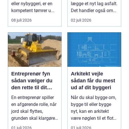
eller nybyggeri, er en
lægge et nyt lag asfalt.
kompetent tømrer u...
Det handler også om
planlægnin...
08 juli 2026
02 juli 2026
Entreprenør fyn
Arkitekt vejle
sådan vælger du
sådan får du mest
den rette til dit
ud af dit byggeri
projekt
En entreprenør spiller
Når du skal bygge om,
en afgørende rolle, når
bygge til eller bygge
jord skal flyttes,
nyt, kan en arkitekt
grunden skal klargøres,
være nøglen til et flot
eller der ...
resultat, d...
01 juli 2026
01 juli 2026