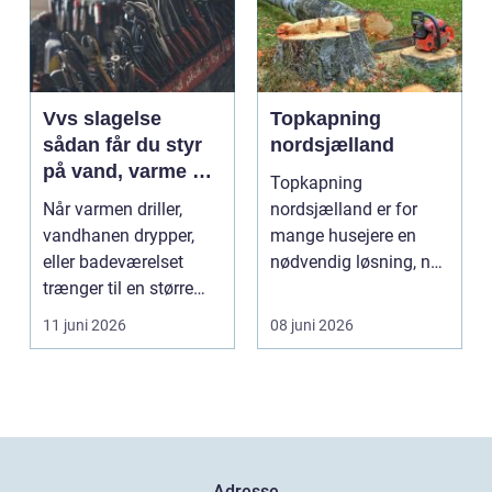
Vvs slagelse
Topkapning
sådan får du styr
nordsjælland
på vand, varme og
Topkapning
energi i din bolig
Når varmen driller,
nordsjælland er for
vandhanen drypper,
mange husejere en
eller badeværelset
nødvendig løsning, når
trænger til en større
store træer skaber
renovering, er en dy...
mørke, ut...
11 juni 2026
08 juni 2026
Adresse