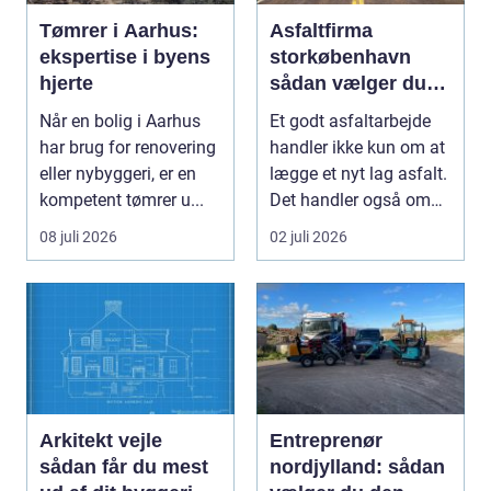
Tømrer i Aarhus:
Asfaltfirma
ekspertise i byens
storkøbenhavn
hjerte
sådan vælger du
den rette
Når en bolig i Aarhus
Et godt asfaltarbejde
samarbejdspartner
har brug for renovering
handler ikke kun om at
eller nybyggeri, er en
lægge et nyt lag asfalt.
kompetent tømrer u...
Det handler også om
planlægnin...
08 juli 2026
02 juli 2026
Arkitekt vejle
Entreprenør
sådan får du mest
nordjylland: sådan