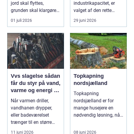
jord skal flyttes,
industrikapacitet, er
grunden skal klargøres,
valget af den rette
eller der ...
industriport a...
01 juli 2026
29 juni 2026
Vvs slagelse sådan
Topkapning
får du styr på vand,
nordsjælland
varme og energi i
Topkapning
din bolig
Når varmen driller,
nordsjælland er for
vandhanen drypper,
mange husejere en
eller badeværelset
nødvendig løsning, når
trænger til en større
store træer skaber
renovering, er en dy...
mørke, ut...
11 juni 2026
08 juni 2026