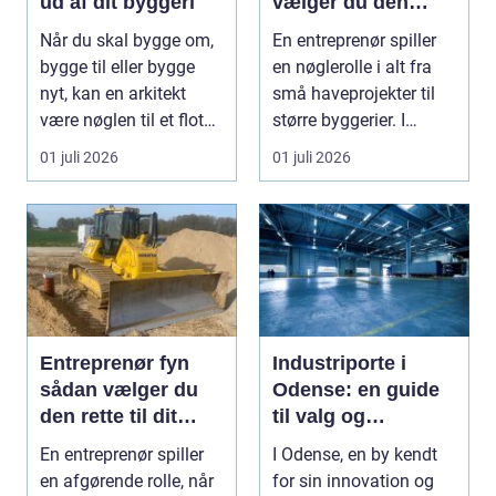
ud af dit byggeri
vælger du den
rette
Når du skal bygge om,
En entreprenør spiller
samarbejdspartner
bygge til eller bygge
en nøglerolle i alt fra
til dit byggeri
nyt, kan en arkitekt
små haveprojekter til
være nøglen til et flot
større byggerier. I
resultat, d...
Nordjylland...
01 juli 2026
01 juli 2026
Entreprenør fyn
Industriporte i
sådan vælger du
Odense: en guide
den rette til dit
til valg og
projekt
installation
En entreprenør spiller
I Odense, en by kendt
en afgørende rolle, når
for sin innovation og