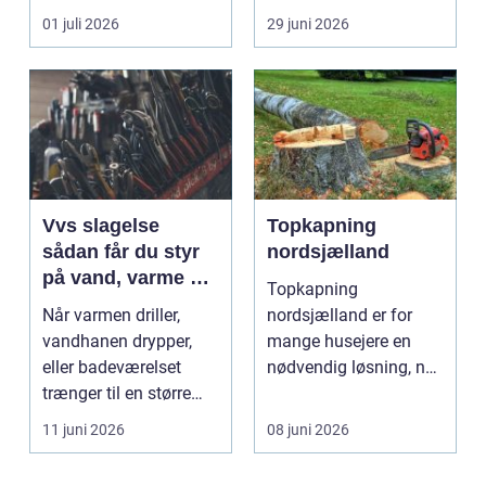
resultat, d...
industriport a...
01 juli 2026
29 juni 2026
Vvs slagelse
Topkapning
sådan får du styr
nordsjælland
på vand, varme og
Topkapning
energi i din bolig
Når varmen driller,
nordsjælland er for
vandhanen drypper,
mange husejere en
eller badeværelset
nødvendig løsning, når
trænger til en større
store træer skaber
renovering, er en dy...
mørke, ut...
11 juni 2026
08 juni 2026