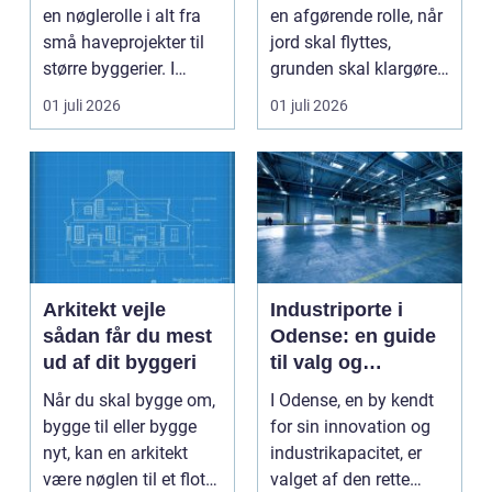
samarbejdspartner
en nøglerolle i alt fra
en afgørende rolle, når
til dit byggeri
små haveprojekter til
jord skal flyttes,
større byggerier. I
grunden skal klargøres,
Nordjylland...
eller der ...
01 juli 2026
01 juli 2026
Arkitekt vejle
Industriporte i
sådan får du mest
Odense: en guide
ud af dit byggeri
til valg og
installation
Når du skal bygge om,
I Odense, en by kendt
bygge til eller bygge
for sin innovation og
nyt, kan en arkitekt
industrikapacitet, er
være nøglen til et flot
valget af den rette