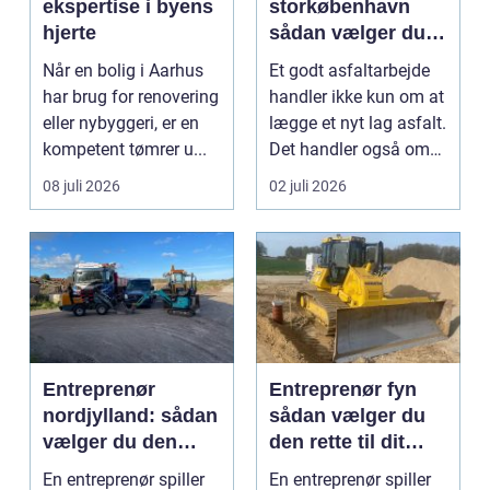
ekspertise i byens
storkøbenhavn
hjerte
sådan vælger du
den rette
Når en bolig i Aarhus
Et godt asfaltarbejde
samarbejdspartner
har brug for renovering
handler ikke kun om at
eller nybyggeri, er en
lægge et nyt lag asfalt.
kompetent tømrer u...
Det handler også om
planlægnin...
08 juli 2026
02 juli 2026
Entreprenør
Entreprenør fyn
nordjylland: sådan
sådan vælger du
vælger du den
den rette til dit
rette
projekt
En entreprenør spiller
En entreprenør spiller