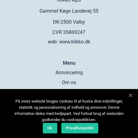
web:
www.klikko.dk
Menu
Annoncering
Om os
Cookies
På vores website bruges cookies til at huske dine indstillinger,
Kontakt os
statistik og personalisering af indhold og annoncer. Denne
Sitemap
information deles med tredjepart. Ved fortsat brug af websiden
godkender du cookiepolitikken.
Ok
Privatlivspolitik