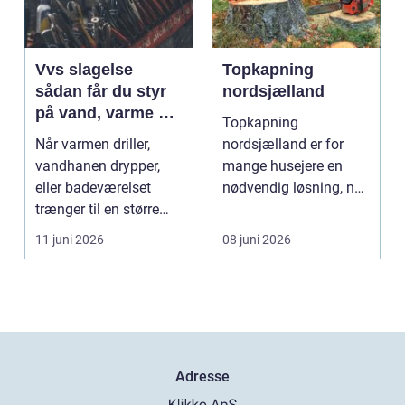
Vvs slagelse
Topkapning
sådan får du styr
nordsjælland
på vand, varme og
Topkapning
energi i din bolig
Når varmen driller,
nordsjælland er for
vandhanen drypper,
mange husejere en
eller badeværelset
nødvendig løsning, når
trænger til en større
store træer skaber
renovering, er en dy...
mørke, ut...
11 juni 2026
08 juni 2026
Adresse