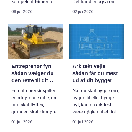
kompetent tømrer u...
Det handler også om
planlægnin...
08 juli 2026
02 juli 2026
Entreprenør fyn
Arkitekt vejle
sådan vælger du
sådan får du mest
den rette til dit
ud af dit byggeri
projekt
En entreprenør spiller
Når du skal bygge om,
en afgørende rolle, når
bygge til eller bygge
jord skal flyttes,
nyt, kan en arkitekt
grunden skal klargøres,
være nøglen til et flot
eller der ...
resultat, d...
01 juli 2026
01 juli 2026