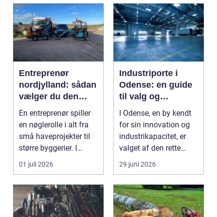
Entreprenør
Industriporte i
nordjylland: sådan
Odense: en guide
vælger du den
til valg og
rette
installation
En entreprenør spiller
I Odense, en by kendt
samarbejdspartner
en nøglerolle i alt fra
for sin innovation og
til dit byggeri
små haveprojekter til
industrikapacitet, er
større byggerier. I
valget af den rette
Nordjylland...
industriport a...
01 juli 2026
29 juni 2026