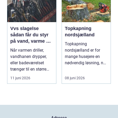
Vvs slagelse
Topkapning
sådan får du styr
nordsjælland
på vand, varme og
Topkapning
energi i din bolig
Når varmen driller,
nordsjælland er for
vandhanen drypper,
mange husejere en
eller badeværelset
nødvendig løsning, når
trænger til en større
store træer skaber
renovering, er en dy...
mørke, ut...
11 juni 2026
08 juni 2026
Adresse