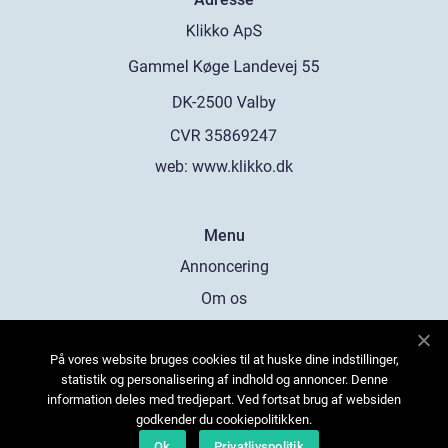
web:
www.klikko.dk
Menu
Annoncering
Om os
Cookies
På vores website bruges cookies til at huske dine indstillinger,
Kontakt os
statistik og personalisering af indhold og annoncer. Denne
Sitemap
information deles med tredjepart. Ved fortsat brug af websiden
godkender du cookiepolitikken.
Ok
Privatlivspolitik