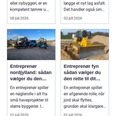
eller nybyggeri, er en
lægge et nyt lag asfalt.
kompetent tømrer u...
Det handler også om
planlægnin...
08 juli 2026
02 juli 2026
Entreprenør
Entreprenør fyn
nordjylland: sådan
sådan vælger du
vælger du den
den rette til dit
rette
projekt
En entreprenør spiller
En entreprenør spiller
samarbejdspartner
en nøglerolle i alt fra
en afgørende rolle, når
til dit byggeri
små haveprojekter til
jord skal flyttes,
større byggerier. I
grunden skal klargøres,
Nordjylland...
eller der ...
01 juli 2026
01 juli 2026