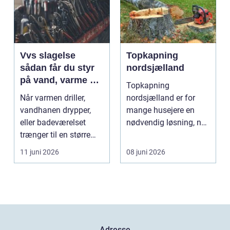
Vvs slagelse
Topkapning
sådan får du styr
nordsjælland
på vand, varme og
Topkapning
energi i din bolig
Når varmen driller,
nordsjælland er for
vandhanen drypper,
mange husejere en
eller badeværelset
nødvendig løsning, når
trænger til en større
store træer skaber
renovering, er en dy...
mørke, ut...
11 juni 2026
08 juni 2026
Adresse