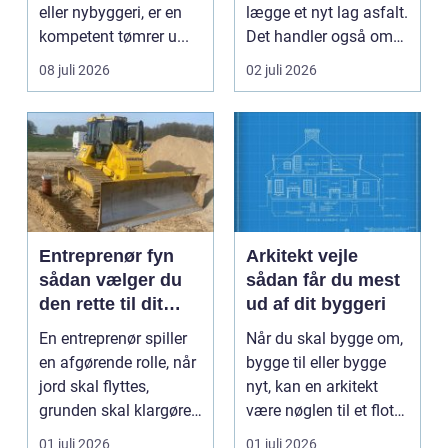
eller nybyggeri, er en
lægge et nyt lag asfalt.
kompetent tømrer u...
Det handler også om
planlægnin...
08 juli 2026
02 juli 2026
Entreprenør fyn
Arkitekt vejle
sådan vælger du
sådan får du mest
den rette til dit
ud af dit byggeri
projekt
En entreprenør spiller
Når du skal bygge om,
en afgørende rolle, når
bygge til eller bygge
jord skal flyttes,
nyt, kan en arkitekt
grunden skal klargøres,
være nøglen til et flot
eller der ...
resultat, d...
01 juli 2026
01 juli 2026