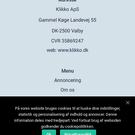
web:
www.klikko.dk
Menu
Annoncering
Om os
Cookies
På vores website bruges cookies til at huske dine indstillinger,
Kontakt os
statistik og personalisering af indhold og annoncer. Denne
Sitemap
information deles med tredjepart. Ved fortsat brug af websiden
godkender du cookiepolitikken.
Ok
Privatlivspolitik