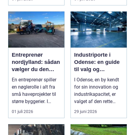
Entreprenør
Industriporte i
nordjylland: sådan
Odense: en guide
vælger du den
til valg og
rette
installation
En entreprenør spiller
I Odense, en by kendt
samarbejdspartner
en nøglerolle i alt fra
for sin innovation og
til dit byggeri
små haveprojekter til
industrikapacitet, er
større byggerier. I
valget af den rette
Nordjylland...
industriport a...
01 juli 2026
29 juni 2026