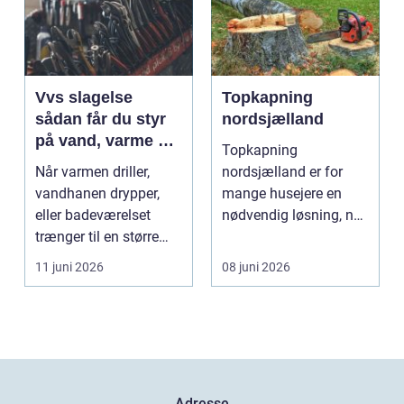
Vvs slagelse
Topkapning
sådan får du styr
nordsjælland
på vand, varme og
Topkapning
energi i din bolig
Når varmen driller,
nordsjælland er for
vandhanen drypper,
mange husejere en
eller badeværelset
nødvendig løsning, når
trænger til en større
store træer skaber
renovering, er en dy...
mørke, ut...
11 juni 2026
08 juni 2026
Adresse