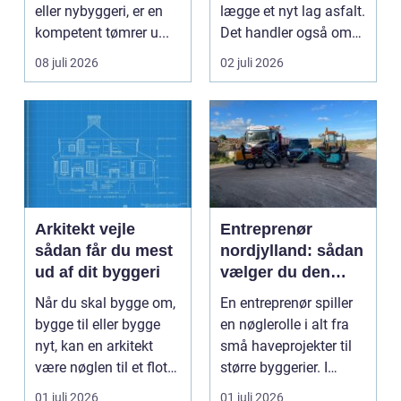
eller nybyggeri, er en
lægge et nyt lag asfalt.
kompetent tømrer u...
Det handler også om
planlægnin...
08 juli 2026
02 juli 2026
Arkitekt vejle
Entreprenør
sådan får du mest
nordjylland: sådan
ud af dit byggeri
vælger du den
rette
Når du skal bygge om,
En entreprenør spiller
samarbejdspartner
bygge til eller bygge
en nøglerolle i alt fra
til dit byggeri
nyt, kan en arkitekt
små haveprojekter til
være nøglen til et flot
større byggerier. I
resultat, d...
Nordjylland...
01 juli 2026
01 juli 2026