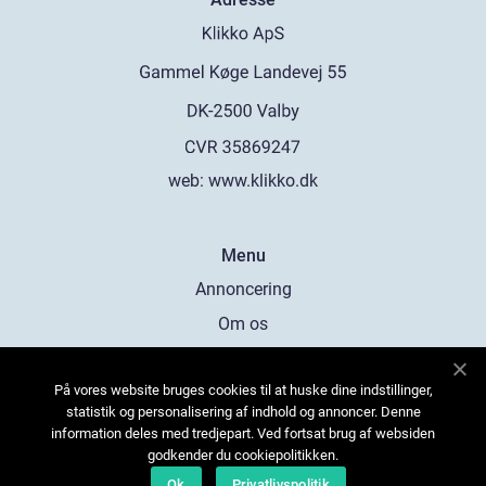
web:
www.klikko.dk
Menu
Annoncering
Om os
Cookies
På vores website bruges cookies til at huske dine indstillinger,
Kontakt os
statistik og personalisering af indhold og annoncer. Denne
Sitemap
information deles med tredjepart. Ved fortsat brug af websiden
godkender du cookiepolitikken.
Ok
Privatlivspolitik