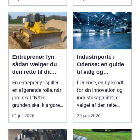
Entreprenør fyn
Industriporte i
sådan vælger du
Odense: en guide
den rette til dit
til valg og
projekt
installation
En entreprenør spiller
I Odense, en by kendt
en afgørende rolle, når
for sin innovation og
jord skal flyttes,
industrikapacitet, er
grunden skal klargøres,
valget af den rette
eller der ...
industriport a...
01 juli 2026
29 juni 2026