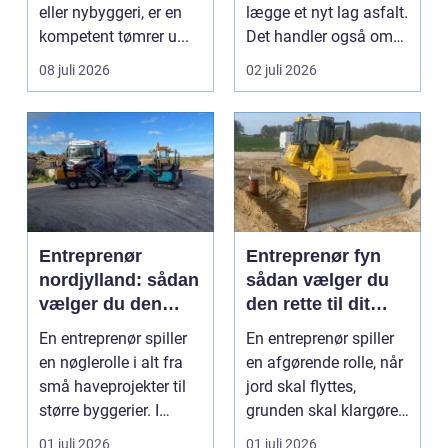
eller nybyggeri, er en
lægge et nyt lag asfalt.
kompetent tømrer u...
Det handler også om
planlægnin...
08 juli 2026
02 juli 2026
Entreprenør
Entreprenør fyn
nordjylland: sådan
sådan vælger du
vælger du den
den rette til dit
rette
projekt
En entreprenør spiller
En entreprenør spiller
samarbejdspartner
en nøglerolle i alt fra
en afgørende rolle, når
til dit byggeri
små haveprojekter til
jord skal flyttes,
større byggerier. I
grunden skal klargøres,
Nordjylland...
eller der ...
01 juli 2026
01 juli 2026