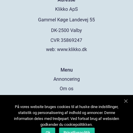
web:
www.klikko.dk
Menu
Annoncering
Om os
Cookies
På vores website bruges cookies til at huske dine indstillinger,
Kontakt os
statistik og personalisering af indhold og annoncer. Denne
Sitemap
information deles med tredjepart. Ved fortsat brug af websiden
godkender du cookiepolitikken.
Ok
Privatlivspolitik