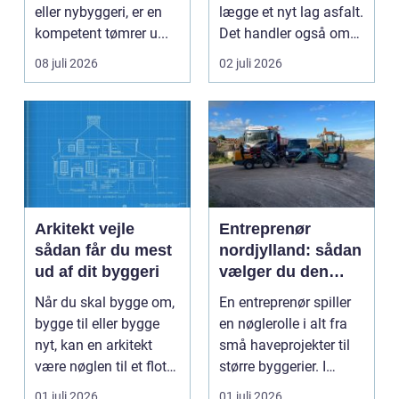
eller nybyggeri, er en
lægge et nyt lag asfalt.
kompetent tømrer u...
Det handler også om
planlægnin...
08 juli 2026
02 juli 2026
Arkitekt vejle
Entreprenør
sådan får du mest
nordjylland: sådan
ud af dit byggeri
vælger du den
rette
Når du skal bygge om,
En entreprenør spiller
samarbejdspartner
bygge til eller bygge
en nøglerolle i alt fra
til dit byggeri
nyt, kan en arkitekt
små haveprojekter til
være nøglen til et flot
større byggerier. I
resultat, d...
Nordjylland...
01 juli 2026
01 juli 2026