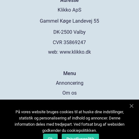
Adresse
web:
www.klikko.dk
Menu
Annoncering
Om os
Cookies
På vores website bruges cookies til at huske dine indstillinger,
Kontakt os
statistik og personalisering af indhold og annoncer. Denne
Sitemap
information deles med tredjepart. Ved fortsat brug af websiden
godkender du cookiepolitikken.
Ok
Privatlivspolitik