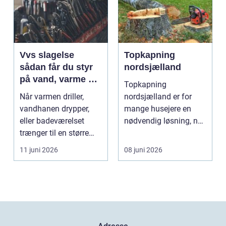
Vvs slagelse
Topkapning
sådan får du styr
nordsjælland
på vand, varme og
Topkapning
energi i din bolig
Når varmen driller,
nordsjælland er for
vandhanen drypper,
mange husejere en
eller badeværelset
nødvendig løsning, når
trænger til en større
store træer skaber
renovering, er en dy...
mørke, ut...
11 juni 2026
08 juni 2026