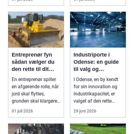
Entreprenør fyn
Industriporte i
sådan vælger du
Odense: en guide
den rette til dit
til valg og
projekt
installation
En entreprenør spiller
I Odense, en by kendt
en afgørende rolle, når
for sin innovation og
jord skal flyttes,
industrikapacitet, er
grunden skal klargøres,
valget af den rette
eller der ...
industriport a...
01 juli 2026
29 juni 2026