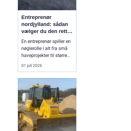
Entreprenør
nordjylland: sådan
vælger du den rette
samarbejdspartner
En entreprenør spiller en
til dit byggeri
nøglerolle i alt fra små
haveprojekter til større
byggerier. I Nordjylland
01 juli 2026
ser vi mange boligejere
og virksomheder, der
ønsker at få mere ud af
deres grund enten
gennem ny indkørsel,
terrasse, støbearbejde,
nedbrydning elle...