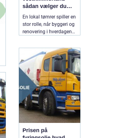
sådan vælger du
den rette til dit
En lokal tømrer spiller en
byggeri
stor rolle, når byggeri og
renovering i hverdagen
skal fungere. Særligt i et
område som
Vesthimmerland, hvor
både klima, landbrug og
ældre bygninger stiller
særlige krav til
materialer og håndværk.
En
30 juli 2026
Prisen på
fyringsolie hvad