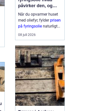
påvirker den, og
hvordan får du mest
Når du opvarmer huset
for pengene?
med oliefyr, fylder
prisen
på fyringsolie
naturligt
meget i budgettet.
08 juli 2026
Mange oplever, at
regningen kan svinge fra
år til år og nogle gange
fra uge til uge. Derfor
giver det god...
u