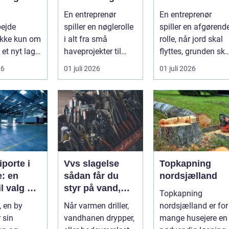
te
den rette
projekt
En entreprenør
En entreprenør
ejdspart
samarbejdspart
bejde
spiller en nøglerolle
spiller en afgørend
ner til dit
ikke kun om
i alt fra små
rolle, når jord skal
byggeri
 et nyt lag
haveprojekter til
flyttes, grunden ska
et handler
større byggerier. I
klargøres, eller der .
26
01 juli 2026
01 juli 2026
Nordjylland...
in...
iporte i
Vvs slagelse
Topkapning
: en
sådan får du
nordsjælland
il valg og
styr på vand,
Topkapning
ation
varme og energi
, en by
Når varmen driller,
nordsjælland er for
i din bolig
 sin
vandhanen drypper,
mange husejere en