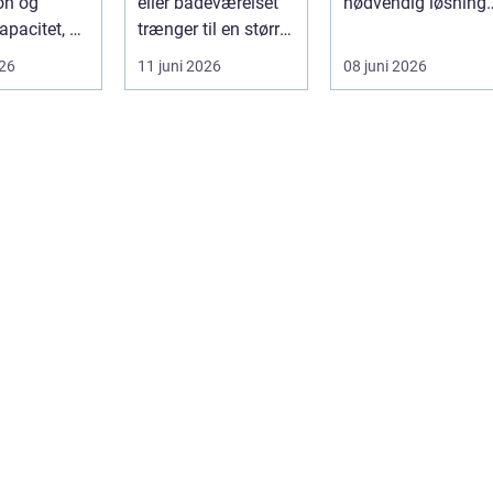
on og
eller badeværelset
nødvendig løsning,
apacitet, er
trænger til en større
når store træer
 den rette
renovering, er en
skaber mørke, ut...
026
11 juni 2026
08 juni 2026
ort a...
dy...