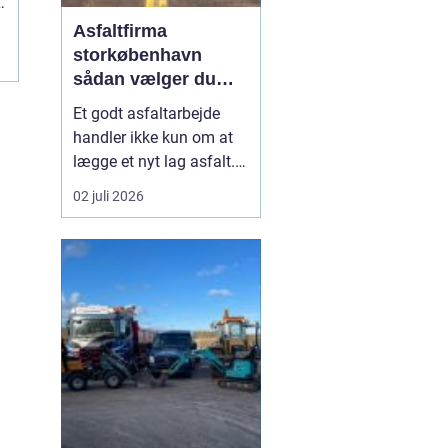
Asfaltfirma
storkøbenhavn
sådan vælger du
den rette
Et godt asfaltarbejde
samarbejdspartner
handler ikke kun om at
lægge et nyt lag asfalt.
Det handler også om
02 juli 2026
planlægning, tidsfrister,
sikkerhed og et resultat,
der holder i mange år. I
Storkøbenhavn er
kravene til et asfaltfirma
høje. Trafikken er tung,
projekterne li...