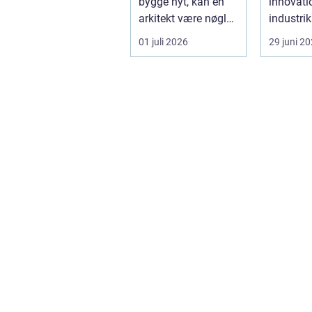
bygge nyt, kan en
innovati
arkitekt være nøglen
industrik
til et flot resultat, d...
valget af
01 juli 2026
29 juni 2
industrip