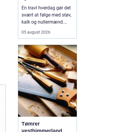
En travl hverdag gør det
svært at følge med støv,
kalk og nullermænd.
Mange i Sorø oplever, at
05 august 2026
rengøring glider nederst
på to-do-listen, selv om
det betyder mere rod og
mindre ro.
Professionel
rengøring Sorø
handler<...
Tømrer
vesthimmerland