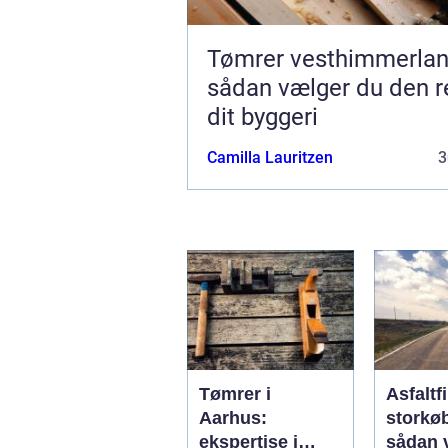
Tømrer vesthimmerla
sådan vælger du den re
dit byggeri
Camilla Lauritzen
3
Tømrer i
Asfaltf
Aarhus:
storkø
ekspertise i
sådan 