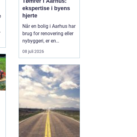
Tømrer i Aarhus:
ekspertise i byens
hjerte
e
Når en bolig i Aarhus har
l
brug for renovering eller
..
nybyggeri, er en
kompetent tømrer
08 juli 2026
uundværlig. Aarhus'
mange byggeprojekter
kræver erfarne fagfolk,
der kan håndtere alt fra
tagkonstruktioner til
specialiserede tr&ael...