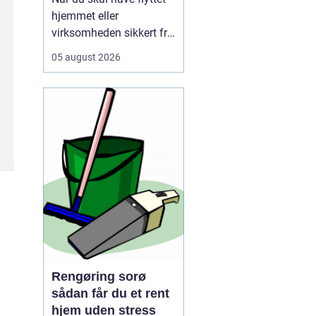
hjemmet eller
virksomheden sikkert fra
A til B, og vælger mange
05 august 2026
i dag et professionelt
firma som for at slippe
for stress, tunge løft og
tidskrævende
planlægning. Mange
opdager først, hv...
Rengøring sorø
sådan får du et rent
hjem uden stress