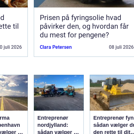
nd
Prisen på fyringsolie hvad
tte til
påvirker den, og hvordan får
du mest for pengene?
0 juli 2026
Clara Petersen
08 juli 2026
irma
Entreprenør
Entreprenør fyn
benhavn
nordjylland:
sådan vælger d
vælger du
sådan vælger du
den rette til dit