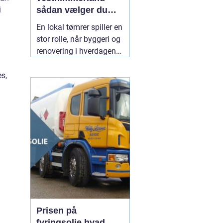
sådan vælger du
i
den rette til dit
En lokal tømrer spiller en
byggeri
stor rolle, når byggeri og
renovering i hverdagen
skal fungere. Særligt i et
område som
s,
Vesthimmerland, hvor
både klima, landbrug og
ældre bygninger stiller
særlige krav til
materialer og håndværk.
En
30 juli 2026
Prisen på
fyringsolie hvad