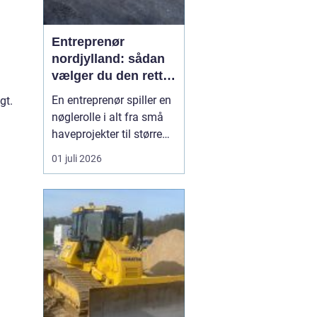
Entreprenør
nordjylland: sådan
vælger du den rette
samarbejdspartner
En entreprenør spiller en
gt.
til dit byggeri
nøglerolle i alt fra små
haveprojekter til større
byggerier. I Nordjylland
01 juli 2026
ser vi mange boligejere
og virksomheder, der
ønsker at få mere ud af
deres grund enten
gennem ny indkørsel,
terrasse, støbearbejde,
nedbrydning elle...