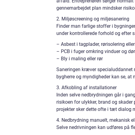
affald. Entreprenøren sørger normalt
gennemarbejdet plan mindsker risikoe
2. Miljøscreening og miljøsanering
Finder man farlige stoffer i bygningen
under kontrollerede forhold og efter 
– Asbest i tagplader, rørisolering elle
– PCB i fuger omkring vinduer og dø
– Bly i maling eller rør
Saneringen kræver specialuddannet 
bygherre og myndigheder kan se, at ma
3. Afkobling af installationer
Inden selve nedbrydningen går i gang,
risikoen for ulykker, brand og skade
projekter sker dette ofte i tæt dialo
4. Nedbrydning manuelt, mekanisk el
Selve nedrivningen kan udføres på fl