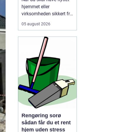
hjemmet eller
virksomheden sikkert fra
A til B, og vælger mange
05 august 2026
i dag et professionelt
firma som for at slippe
for stress, tunge løft og
tidskrævende
planlægning. Mange
opdager først, hv...
Rengøring sorø
sådan får du et rent
hjem uden stress