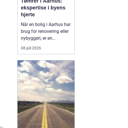
Tømrer i Aarhus:
ekspertise i byens
hjerte
Når en bolig i Aarhus har
brug for renovering eller
nybyggeri, er en
kompetent tømrer
08 juli 2026
uundværlig. Aarhus'
mange byggeprojekter
kræver erfarne fagfolk,
der kan håndtere alt fra
tagkonstruktioner til
specialiserede tr&ael...