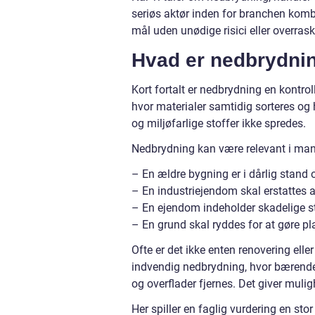
seriøs aktør inden for branchen kombin
mål uden unødige risici eller overrask
Hvad er nedbrydnin
Kort fortalt er nedbrydning en kontrolle
hvor materialer samtidig sorteres og
og miljøfarlige stoffer ikke spredes.
Nedbrydning kan være relevant i man
– En ældre bygning er i dårlig stand o
– En industriejendom skal erstattes af
– En ejendom indeholder skadelige s
– En grund skal ryddes for at gøre pla
Ofte er det ikke enten renovering el
indvendig nedbrydning, hvor bærende
og overflader fjernes. Det giver muli
Her spiller en faglig vurdering en sto