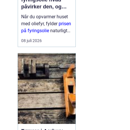
påvirker den, og
hvordan får du mest
Når du opvarmer huset
for pengene?
med oliefyr, fylder
prisen
på fyringsolie
naturligt
meget i budgettet.
08 juli 2026
Mange oplever, at
regningen kan svinge fra
år til år og nogle gange
fra uge til uge. Derfor
giver det god...