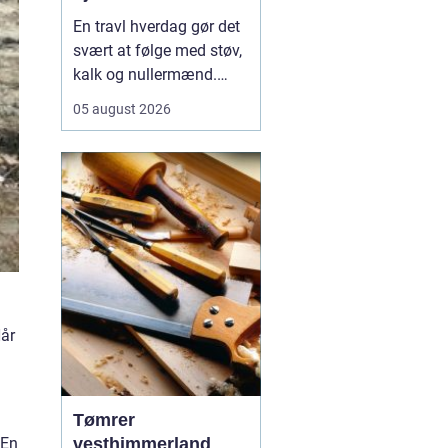
En travl hverdag gør det
svært at følge med støv,
kalk og nullermænd.
Mange i Sorø oplever, at
05 august 2026
rengøring glider nederst
på to-do-listen, selv om
det betyder mere rod og
mindre ro.
Professionel
rengøring Sorø
handler<...
Når
Tømrer
vesthimmerland
 En