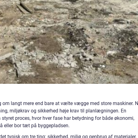
ag om langt mere end bare at vælte vægge med store maskiner. 
vning, miljøkrav og sikkerhed høje krav til planlægningen. En
 styret proces, hvor hver fase har betydning for både økonomi,
på eller bor tæt på byggepladsen.
et typisk om tre ting: sikkerhed, miljø og genbrug af materialer.