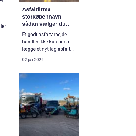
 En
Asfaltfirma
storkøbenhavn
sådan vælger du
ler
den rette
Et godt asfaltarbejde
samarbejdspartner
handler ikke kun om at
lægge et nyt lag asfalt.
Det handler også om
02 juli 2026
planlægning, tidsfrister,
sikkerhed og et resultat,
der holder i mange år. I
Storkøbenhavn er
kravene til et asfaltfirma
høje. Trafikken er tung,
projekterne li...