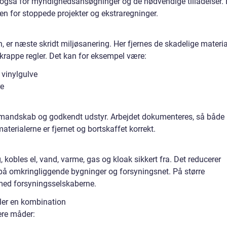
 også for myndighedsansøgninger og de nødvendige tilladelser.
n for stoppede projekter og ekstraregninger.
, er næste skridt miljøsanering. Her fjernes de skadelige materia
skrappe regler. Det kan for eksempel være:
r vinylgulve
re
mandskab og godkendt udstyr. Arbejdet dokumenteres, så både
terialerne er fjernet og bortskaffet korrekt.
 kobles el, vand, varme, gas og kloak sikkert fra. Det reducerer
r på omkringliggende bygninger og forsyningsnet. På større
g med forsyningsselskaberne.
ler en kombination
ere måder: