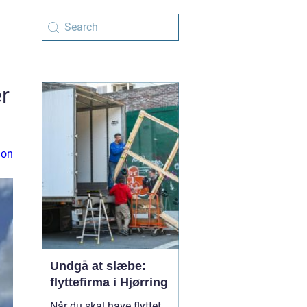
r
ion
Undgå at slæbe:
flyttefirma i Hjørring
Når du skal have flyttet