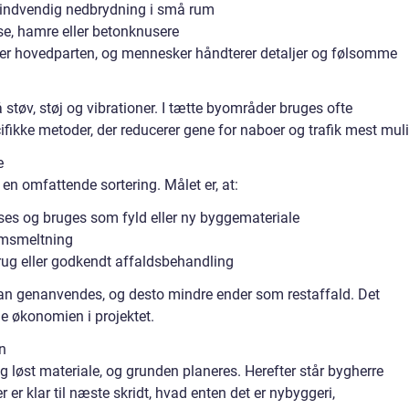
 indvendig nedbrydning i små rum
e, hamre eller betonknusere
er hovedparten, og mennesker håndterer detaljer og følsomme
 støv, støj og vibrationer. I tætte byområder bruges ofte
ikke metoder, der reducerer gene for naboer og trafik mest muli
e
en omfattende sortering. Målet er, at:
ses og bruges som fyld eller ny byggemateriale
 omsmeltning
brug eller godkendt affaldsbehandling
kan genanvendes, og desto mindre ender som restaffald. Det
e økonomien i projektet.
n
og løst materiale, og grunden planeres. Herefter står bygherre
er er klar til næste skridt, hvad enten det er nybyggeri,