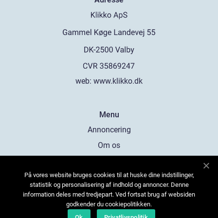
web:
www.klikko.dk
Menu
Annoncering
Om os
Cookies
På vores website bruges cookies til at huske dine indstillinger,
Kontakt os
statistik og personalisering af indhold og annoncer. Denne
Sitemap
information deles med tredjepart. Ved fortsat brug af websiden
godkender du cookiepolitikken.
Ok
Privatlivspolitik