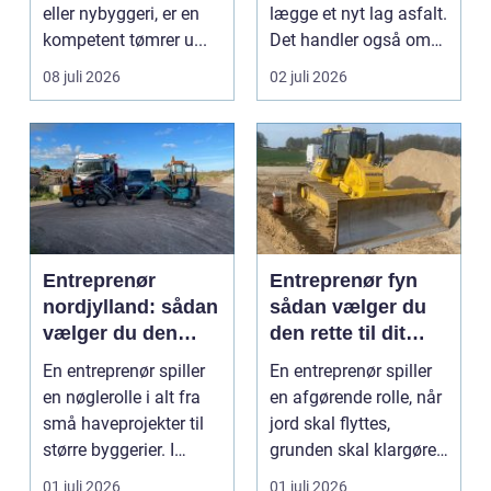
eller nybyggeri, er en
lægge et nyt lag asfalt.
kompetent tømrer u...
Det handler også om
planlægnin...
08 juli 2026
02 juli 2026
Entreprenør
Entreprenør fyn
nordjylland: sådan
sådan vælger du
vælger du den
den rette til dit
rette
projekt
En entreprenør spiller
En entreprenør spiller
samarbejdspartner
en nøglerolle i alt fra
en afgørende rolle, når
til dit byggeri
små haveprojekter til
jord skal flyttes,
større byggerier. I
grunden skal klargøres,
Nordjylland...
eller der ...
01 juli 2026
01 juli 2026