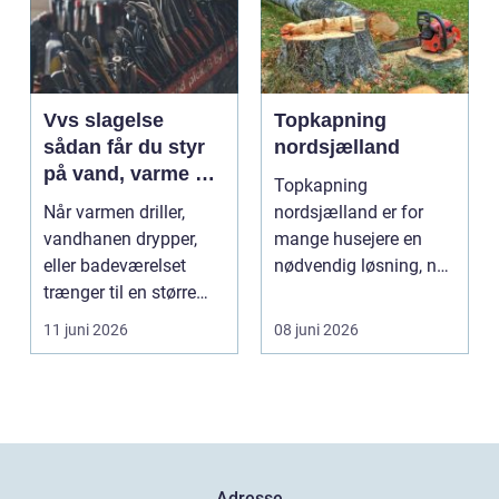
Vvs slagelse
Topkapning
sådan får du styr
nordsjælland
på vand, varme og
Topkapning
energi i din bolig
Når varmen driller,
nordsjælland er for
vandhanen drypper,
mange husejere en
eller badeværelset
nødvendig løsning, når
trænger til en større
store træer skaber
renovering, er en dy...
mørke, ut...
11 juni 2026
08 juni 2026
Adresse