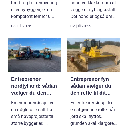
har brug for renovering
handler ikke kun om at
eller nybyggeri, er en
lægge et nyt lag asfalt.
kompetent tømrer u...
Det handler også om
planlægnin...
08 juli 2026
02 juli 2026
Entreprenør
Entreprenør fyn
nordjylland: sådan
sådan vælger du
vælger du den
den rette til dit
rette
projekt
En entreprenør spiller
En entreprenør spiller
samarbejdspartner
en nøglerolle i alt fra
en afgørende rolle, når
til dit byggeri
små haveprojekter til
jord skal flyttes,
større byggerier. I
grunden skal klargøres,