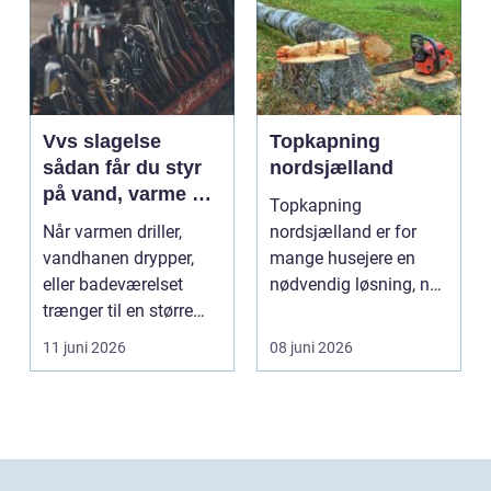
Vvs slagelse
Topkapning
sådan får du styr
nordsjælland
på vand, varme og
Topkapning
energi i din bolig
Når varmen driller,
nordsjælland er for
vandhanen drypper,
mange husejere en
eller badeværelset
nødvendig løsning, når
trænger til en større
store træer skaber
renovering, er en dy...
mørke, ut...
11 juni 2026
08 juni 2026