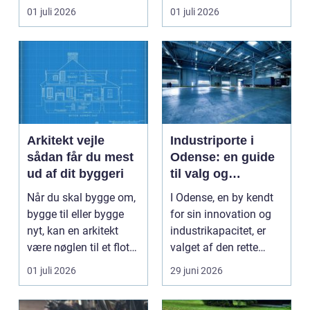
Nordjylland...
eller der ...
01 juli 2026
01 juli 2026
Arkitekt vejle
Industriporte i
sådan får du mest
Odense: en guide
ud af dit byggeri
til valg og
installation
Når du skal bygge om,
I Odense, en by kendt
bygge til eller bygge
for sin innovation og
nyt, kan en arkitekt
industrikapacitet, er
være nøglen til et flot
valget af den rette
resultat, d...
industriport a...
01 juli 2026
29 juni 2026