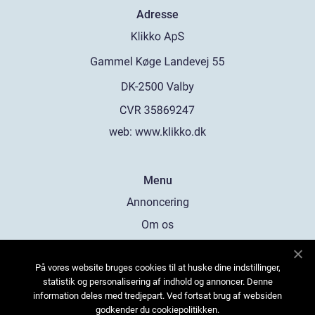
Adresse
web:
www.klikko.dk
Menu
Annoncering
Om os
Cookies
På vores website bruges cookies til at huske dine indstillinger,
Kontakt os
statistik og personalisering af indhold og annoncer. Denne
Sitemap
information deles med tredjepart. Ved fortsat brug af websiden
godkender du cookiepolitikken.