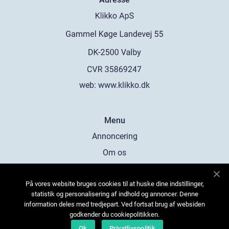
web:
www.klikko.dk
Menu
Annoncering
Om os
Cookies
På vores website bruges cookies til at huske dine indstillinger,
Kontakt os
statistik og personalisering af indhold og annoncer. Denne
Sitemap
information deles med tredjepart. Ved fortsat brug af websiden
godkender du cookiepolitikken.
Ok
Privatlivspolitik