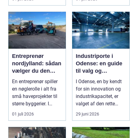
Entreprenør
Industriporte i
nordjylland: sådan
Odense: en guide
vælger du den
til valg og
rette
installation
En entreprenør spiller
I Odense, en by kendt
samarbejdspartner
en nøglerolle i alt fra
for sin innovation og
til dit byggeri
små haveprojekter til
industrikapacitet, er
større byggerier. I
valget af den rette
Nordjylland...
industriport a...
01 juli 2026
29 juni 2026