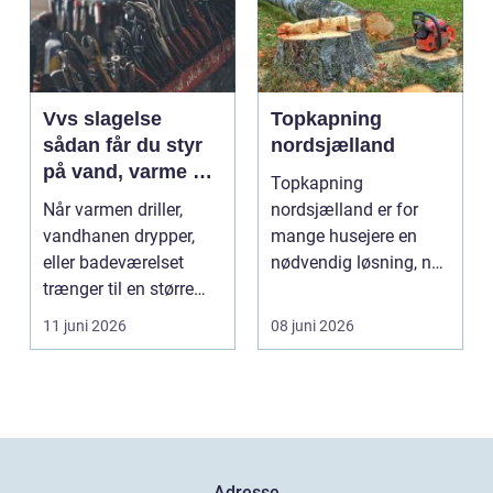
Vvs slagelse
Topkapning
sådan får du styr
nordsjælland
på vand, varme og
Topkapning
energi i din bolig
Når varmen driller,
nordsjælland er for
vandhanen drypper,
mange husejere en
eller badeværelset
nødvendig løsning, når
trænger til en større
store træer skaber
renovering, er en dy...
mørke, ut...
11 juni 2026
08 juni 2026
Adresse