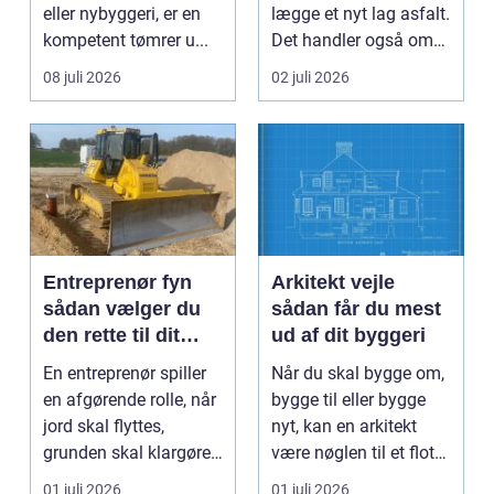
eller nybyggeri, er en
lægge et nyt lag asfalt.
kompetent tømrer u...
Det handler også om
planlægnin...
08 juli 2026
02 juli 2026
Entreprenør fyn
Arkitekt vejle
sådan vælger du
sådan får du mest
den rette til dit
ud af dit byggeri
projekt
En entreprenør spiller
Når du skal bygge om,
en afgørende rolle, når
bygge til eller bygge
jord skal flyttes,
nyt, kan en arkitekt
grunden skal klargøres,
være nøglen til et flot
eller der ...
resultat, d...
01 juli 2026
01 juli 2026