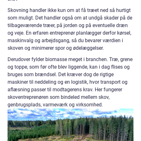
Skovning handler ikke kun om at få træet ned så hurtigt
som muligt. Det handler også om at undgå skader på de
tilbageværende træer, på jorden og på eventuelle dræn
og veje. En erfaren entreprenør planlægger derfor kørsel,
maskinvalg og arbejdsgang, så du bevarer værdien i
skoven og minimerer spor og ødelæggelser.
Derudover fylder biomasse meget i branchen. Træ, grene
og toppe, som før ofte blev liggende, kan i dag flises og
bruges som brændsel. Det kræver dog de rigtige
maskiner til neddeling og en logistik, hvor transport og
aflæsning passer til modtagerens krav. Her fungerer
skoventreprenøren som bindeled mellem skov,
genbrugsplads, varmeværk og virksomhed.