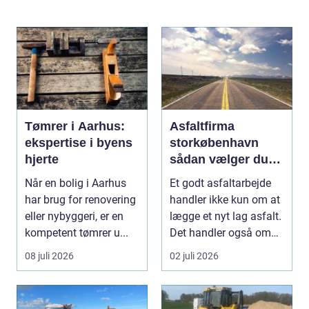
Tømrer i Aarhus:
Asfaltfirma
ekspertise i byens
storkøbenhavn
hjerte
sådan vælger du
den rette
Når en bolig i Aarhus
Et godt asfaltarbejde
samarbejdspartner
har brug for renovering
handler ikke kun om at
eller nybyggeri, er en
lægge et nyt lag asfalt.
kompetent tømrer u...
Det handler også om
planlægnin...
08 juli 2026
02 juli 2026