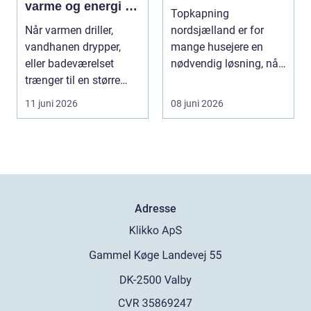
varme og energi i
Topkapning
din bolig
Når varmen driller,
nordsjælland er for
vandhanen drypper,
mange husejere en
eller badeværelset
nødvendig løsning, når
trænger til en større
store træer skaber
renovering, er en dy...
mørke, ut...
11 juni 2026
08 juni 2026
Adresse