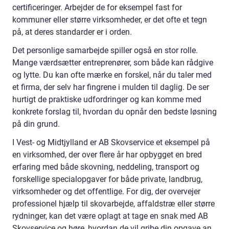
certificeringer. Arbejder de for eksempel fast for
kommuner eller større virksomheder, er det ofte et tegn
på, at deres standarder er i orden.
Det personlige samarbejde spiller også en stor rolle.
Mange værdsætter entreprenører, som både kan rådgive
og lytte. Du kan ofte mærke en forskel, når du taler med
et firma, der selv har fingrene i mulden til daglig. De ser
hurtigt de praktiske udfordringer og kan komme med
konkrete forslag til, hvordan du opnår den bedste løsning
på din grund.
I Vest- og Midtjylland er AB Skovservice et eksempel på
en virksomhed, der over flere år har opbygget en bred
erfaring med både skovning, neddeling, transport og
forskellige specialopgaver for både private, landbrug,
virksomheder og det offentlige. For dig, der overvejer
professionel hjælp til skovarbejde, affaldstræ eller større
rydninger, kan det være oplagt at tage en snak med AB
Skovservice og høre, hvordan de vil gribe din opgave an,