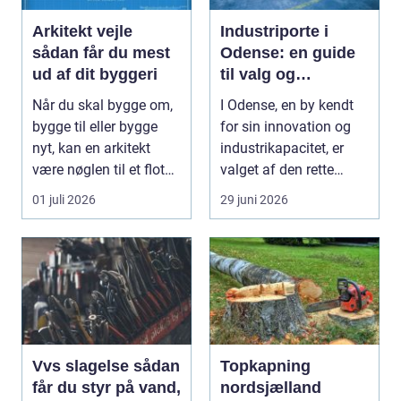
Arkitekt vejle
Industriporte i
sådan får du mest
Odense: en guide
ud af dit byggeri
til valg og
installation
Når du skal bygge om,
I Odense, en by kendt
bygge til eller bygge
for sin innovation og
nyt, kan en arkitekt
industrikapacitet, er
være nøglen til et flot
valget af den rette
resultat, d...
industriport a...
01 juli 2026
29 juni 2026
Vvs slagelse sådan
Topkapning
får du styr på vand,
nordsjælland