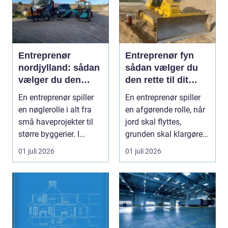
Entreprenør
Entreprenør fyn
nordjylland: sådan
sådan vælger du
vælger du den
den rette til dit
rette
projekt
En entreprenør spiller
En entreprenør spiller
samarbejdspartner
en nøglerolle i alt fra
en afgørende rolle, når
til dit byggeri
små haveprojekter til
jord skal flyttes,
større byggerier. I
grunden skal klargøres,
Nordjylland...
eller der ...
01 juli 2026
01 juli 2026