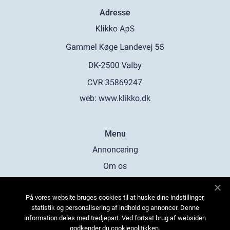
Adresse
web:
www.klikko.dk
Menu
Annoncering
Om os
Cookies
På vores website bruges cookies til at huske dine indstillinger,
Kontakt os
statistik og personalisering af indhold og annoncer. Denne
Sitemap
information deles med tredjepart. Ved fortsat brug af websiden
godkender du cookiepolitikken.