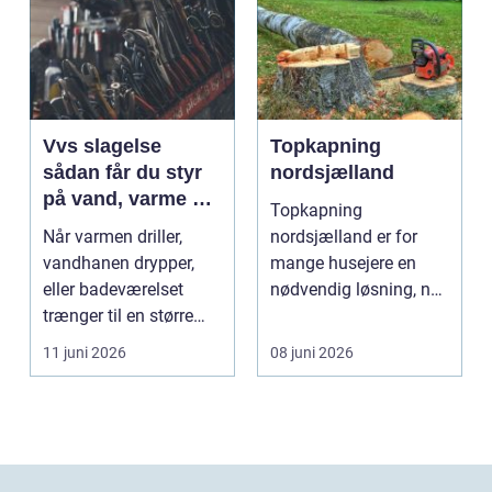
Vvs slagelse
Topkapning
sådan får du styr
nordsjælland
på vand, varme og
Topkapning
energi i din bolig
Når varmen driller,
nordsjælland er for
vandhanen drypper,
mange husejere en
eller badeværelset
nødvendig løsning, når
trænger til en større
store træer skaber
renovering, er en dy...
mørke, ut...
11 juni 2026
08 juni 2026