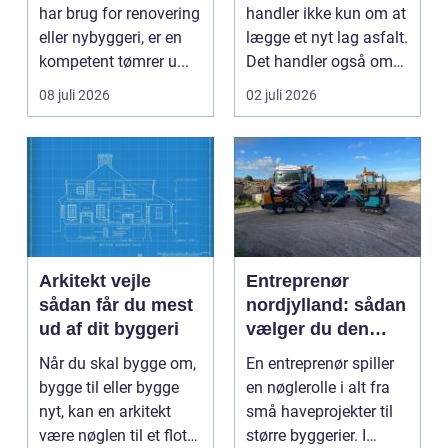
samarbejdspartner
har brug for renovering
handler ikke kun om at
eller nybyggeri, er en
lægge et nyt lag asfalt.
kompetent tømrer u...
Det handler også om
planlægnin...
08 juli 2026
02 juli 2026
Arkitekt vejle
Entreprenør
sådan får du mest
nordjylland: sådan
ud af dit byggeri
vælger du den
rette
Når du skal bygge om,
En entreprenør spiller
samarbejdspartner
bygge til eller bygge
en nøglerolle i alt fra
til dit byggeri
nyt, kan en arkitekt
små haveprojekter til
være nøglen til et flot
større byggerier. I