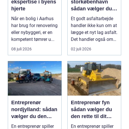
ekspertise i byens
storkøbenhavn
hjerte
sådan vælger du
den rette
Når en bolig i Aarhus
Et godt asfaltarbejde
samarbejdspartner
har brug for renovering
handler ikke kun om at
eller nybyggeri, er en
lægge et nyt lag asfalt.
kompetent tømrer u...
Det handler også om
planlægnin...
08 juli 2026
02 juli 2026
Entreprenør
Entreprenør fyn
nordjylland: sådan
sådan vælger du
vælger du den
den rette til dit
rette
projekt
En entreprenør spiller
En entreprenør spiller