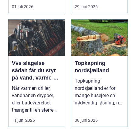
resultat, d...
industriport a...
01 juli 2026
29 juni 2026
Vvs slagelse
Topkapning
sådan får du styr
nordsjælland
på vand, varme og
Topkapning
energi i din bolig
Når varmen driller,
nordsjælland er for
vandhanen drypper,
mange husejere en
eller badeværelset
nødvendig løsning, når
trænger til en større
store træer skaber
renovering, er en dy...
mørke, ut...
11 juni 2026
08 juni 2026