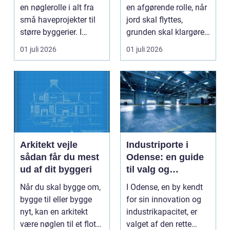
samarbejdspartner
en nøglerolle i alt fra
en afgørende rolle, når
til dit byggeri
små haveprojekter til
jord skal flyttes,
større byggerier. I
grunden skal klargøres,
Nordjylland...
eller der ...
01 juli 2026
01 juli 2026
Arkitekt vejle
Industriporte i
sådan får du mest
Odense: en guide
ud af dit byggeri
til valg og
installation
Når du skal bygge om,
I Odense, en by kendt
bygge til eller bygge
for sin innovation og
nyt, kan en arkitekt
industrikapacitet, er
være nøglen til et flot
valget af den rette