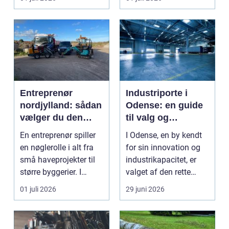
Entreprenør
Industriporte i
nordjylland: sådan
Odense: en guide
vælger du den
til valg og
rette
installation
En entreprenør spiller
I Odense, en by kendt
samarbejdspartner
en nøglerolle i alt fra
for sin innovation og
til dit byggeri
små haveprojekter til
industrikapacitet, er
større byggerier. I
valget af den rette
Nordjylland...
industriport a...
01 juli 2026
29 juni 2026