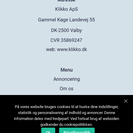
web:
www.klikko.dk
Menu
Annoncering
Om os
Cookies
På vores website bruges cookies til at huske dine indstillinger,
Kontakt os
statistik og personalisering af indhold og annoncer. Denne
Sitemap
information deles med tredjepart. Ved fortsat brug af websiden
godkender du cookiepolitikken.
Ok
Privatlivspolitik