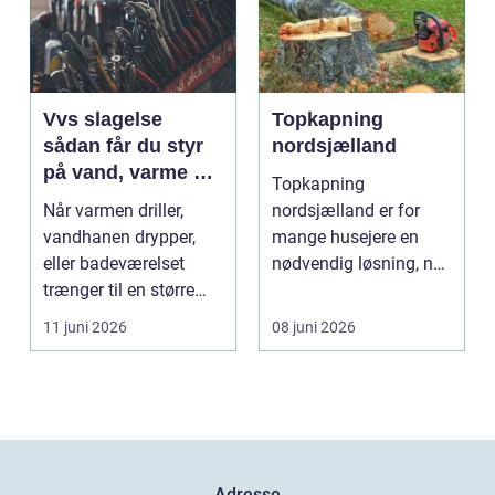
Vvs slagelse
Topkapning
sådan får du styr
nordsjælland
på vand, varme og
Topkapning
energi i din bolig
Når varmen driller,
nordsjælland er for
vandhanen drypper,
mange husejere en
eller badeværelset
nødvendig løsning, når
trænger til en større
store træer skaber
renovering, er en dy...
mørke, ut...
11 juni 2026
08 juni 2026
Adresse