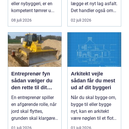
eller nybyggeri, er en
lægge et nyt lag asfalt.
kompetent tømrer u...
Det handler også om
planlægnin...
08 juli 2026
02 juli 2026
Entreprenør fyn
Arkitekt vejle
sådan vælger du
sådan får du mest
den rette til dit
ud af dit byggeri
projekt
En entreprenør spiller
Når du skal bygge om,
en afgørende rolle, når
bygge til eller bygge
jord skal flyttes,
nyt, kan en arkitekt
grunden skal klargøres,
være nøglen til et flot
eller der ...
resultat, d...
01 juli 2026
01 juli 2026