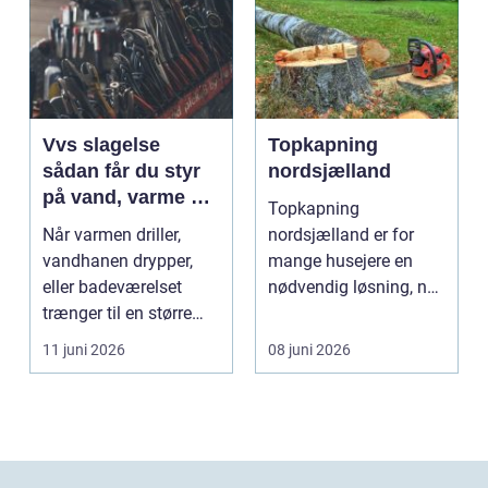
Vvs slagelse
Topkapning
sådan får du styr
nordsjælland
på vand, varme og
Topkapning
energi i din bolig
Når varmen driller,
nordsjælland er for
vandhanen drypper,
mange husejere en
eller badeværelset
nødvendig løsning, når
trænger til en større
store træer skaber
renovering, er en dy...
mørke, ut...
11 juni 2026
08 juni 2026