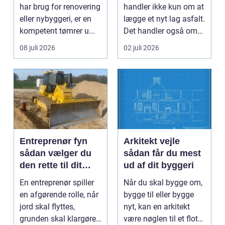
samarbejdspartner
har brug for renovering
handler ikke kun om at
eller nybyggeri, er en
lægge et nyt lag asfalt.
kompetent tømrer u...
Det handler også om
planlægnin...
08 juli 2026
02 juli 2026
Entreprenør fyn
Arkitekt vejle
sådan vælger du
sådan får du mest
den rette til dit
ud af dit byggeri
projekt
En entreprenør spiller
Når du skal bygge om,
en afgørende rolle, når
bygge til eller bygge
jord skal flyttes,
nyt, kan en arkitekt
grunden skal klargøres,
være nøglen til et flot