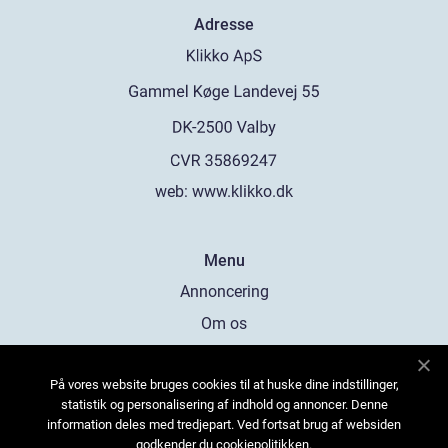
Adresse
web:
www.klikko.dk
Menu
Annoncering
Om os
Cookies
På vores website bruges cookies til at huske dine indstillinger,
Kontakt os
statistik og personalisering af indhold og annoncer. Denne
Sitemap
information deles med tredjepart. Ved fortsat brug af websiden
godkender du cookiepolitikken.