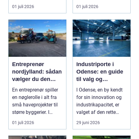
eller der ...
resultat, d...
01 juli 2026
01 juli 2026
Entreprenør
Industriporte i
nordjylland: sådan
Odense: en guide
vælger du den
til valg og
rette
installation
En entreprenør spiller
I Odense, en by kendt
samarbejdspartner
en nøglerolle i alt fra
for sin innovation og
til dit byggeri
små haveprojekter til
industrikapacitet, er
større byggerier. I
valget af den rette
Nordjylland...
industriport a...
01 juli 2026
29 juni 2026