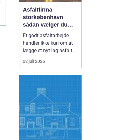
Asfaltfirma
storkøbenhavn
sådan vælger du
den rette
Et godt asfaltarbejde
samarbejdspartner
handler ikke kun om at
lægge et nyt lag asfalt.
Det handler også om
02 juli 2026
planlægning, tidsfrister,
sikkerhed og et resultat,
der holder i mange år. I
Storkøbenhavn er
kravene til et asfaltfirma
høje. Trafikken er tung,
projekterne li...