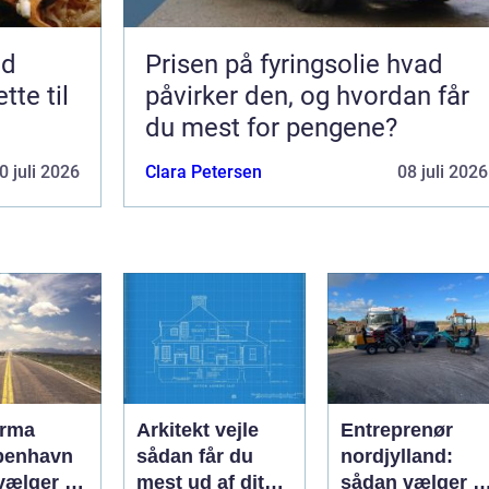
nd
Prisen på fyringsolie hvad
tte til
påvirker den, og hvordan får
du mest for pengene?
0 juli 2026
Clara Petersen
08 juli 2026
irma
Arkitekt vejle
Entreprenør
benhavn
sådan får du
nordjylland:
vælger du
mest ud af dit
sådan vælger d