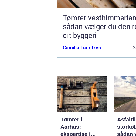
Tømrer vesthimmerla
sådan vælger du den re
dit byggeri
Camilla Lauritzen
3
Tømrer i
Asfaltf
Aarhus:
storkø
ekspertise i
sådan 