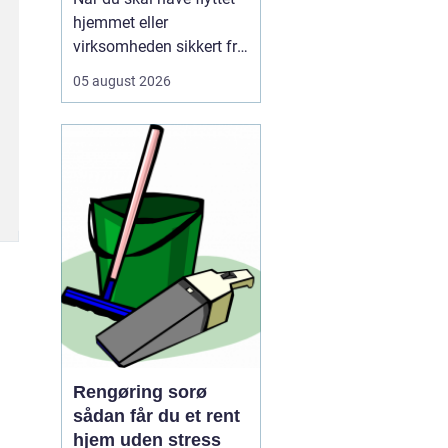
hjemmet eller
virksomheden sikkert fra
A til B, og vælger mange
05 august 2026
i dag et professionelt
firma som for at slippe
for stress, tunge løft og
tidskrævende
planlægning. Mange
opdager først, hv...
Rengøring sorø
sådan får du et rent
hjem uden stress