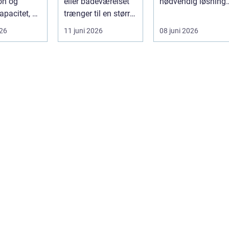
on og
eller badeværelset
nødvendig løsning,
apacitet, er
trænger til en større
når store træer
 den rette
renovering, er en
skaber mørke, ut...
026
11 juni 2026
08 juni 2026
ort a...
dy...