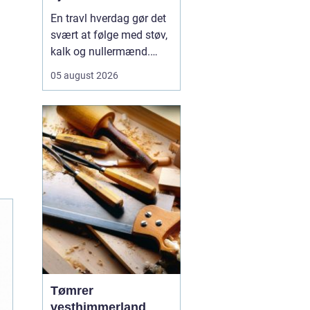
En travl hverdag gør det
svært at følge med støv,
kalk og nullermænd.
Mange i Sorø oplever, at
05 august 2026
rengøring glider nederst
på to-do-listen, selv om
det betyder mere rod og
mindre ro.
Professionel
rengøring Sorø
handler<...
Tømrer
vesthimmerland