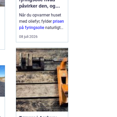
påvirker den, og
hvordan får du mest
Når du opvarmer huset
for pengene?
med oliefyr, fylder
prisen
på fyringsolie
naturligt
meget i budgettet.
08 juli 2026
Mange oplever, at
regningen kan svinge fra
år til år og nogle gange
fra uge til uge. Derfor
giver det god...
u