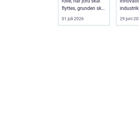
rolle, når jord skal
innovati
flyttes, grunden skal
industrik
klargøres, eller der ...
valget af
01 juli 2026
29 juni 2
industrip