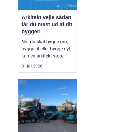
Arkitekt vejle sådan
får du mest ud af dit
byggeri
Når du skal bygge om,
bygge til eller bygge nyt,
kan en arkitekt være
nøglen til et flot resultat,
01 juli 2026
der også fungerer i
hverdagen. I Vejle og
omegn er interessen for
godt byggeri vokset
markant de seneste år,
og mange drømmer om
hjem, der både tager h...