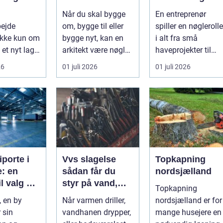
te
byggeri
den rette
Når du skal bygge
En entreprenør
ejdspart
samarbejdspart
bejde
om, bygge til eller
spiller en nøglerolle
ner til dit
ikke kun om
bygge nyt, kan en
i alt fra små
byggeri
 et nyt lag
arkitekt være nøglen
haveprojekter til
et handler
til et flot resultat, d...
større byggerier. I
26
01 juli 2026
01 juli 2026
Nordjylland...
in...
iporte i
Vvs slagelse
Topkapning
: en
sådan får du
nordsjælland
il valg og
styr på vand,
Topkapning
ation
varme og energi
, en by
Når varmen driller,
nordsjælland er for
i din bolig
 sin
vandhanen drypper,
mange husejere en