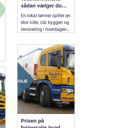
sådan vælger du
den rette til dit
En lokal tømrer spiller en
byggeri
stor rolle, når byggeri og
renovering i hverdagen
skal fungere. Særligt i et
område som
Vesthimmerland, hvor
både klima, landbrug og
ældre bygninger stiller
særlige krav til
materialer og håndværk.
En
30 juli 2026
Prisen på
fyringsolie hvad