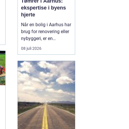
Tømrer i Aarhus:
ekspertise i byens
hjerte
Når en bolig i Aarhus har
brug for renovering eller
nybyggeri, er en
kompetent tømrer
08 juli 2026
uundværlig. Aarhus'
mange byggeprojekter
kræver erfarne fagfolk,
der kan håndtere alt fra
tagkonstruktioner til
specialiserede tr&ael...