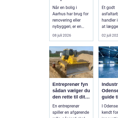
byens hjerte
den ret
Når en bolig i
Et godt
samarb
Aarhus har brug for
asfaltar
ner
renovering eller
handler 
nybyggeri, er en
at lægge
kompetent tømrer
asfalt. D
08 juli 2026
02 juli 20
u...
også om
planlægn
Entreprenør fyn
Industr
sådan vælger du
Odense
den rette til dit
guide t
projekt
install
En entreprenør
I Odense
spiller en afgørende
kendt for