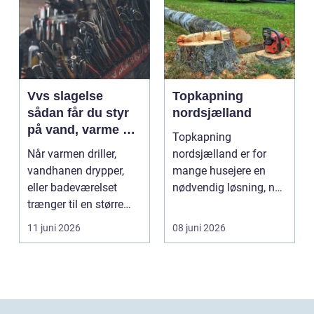
Vvs slagelse
Topkapning
sådan får du styr
nordsjælland
på vand, varme og
Topkapning
energi i din bolig
Når varmen driller,
nordsjælland er for
vandhanen drypper,
mange husejere en
eller badeværelset
nødvendig løsning, når
trænger til en større
store træer skaber
renovering, er en dy...
mørke, ut...
11 juni 2026
08 juni 2026