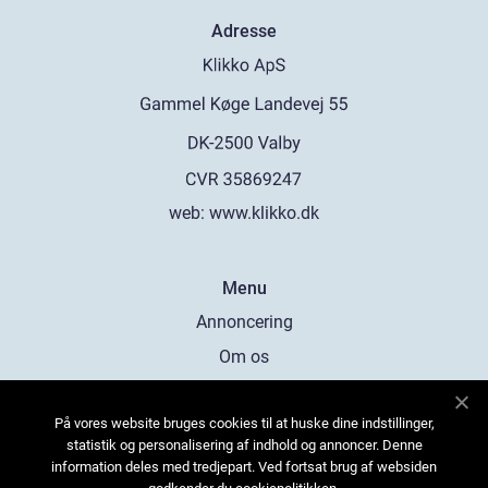
Adresse
web:
www.klikko.dk
Menu
Annoncering
Om os
Cookies
På vores website bruges cookies til at huske dine indstillinger,
Kontakt os
statistik og personalisering af indhold og annoncer. Denne
Sitemap
information deles med tredjepart. Ved fortsat brug af websiden