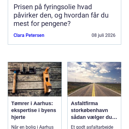
Prisen på fyringsolie hvad
påvirker den, og hvordan får du
mest for pengene?
Clara Petersen
08 juli 2026
Tømrer i Aarhus:
Asfaltfirma
ekspertise i byens
storkøbenhavn
hjerte
sådan vælger du
den rette
Når en bolig i Aarhus
Et godt asfaltarbejde