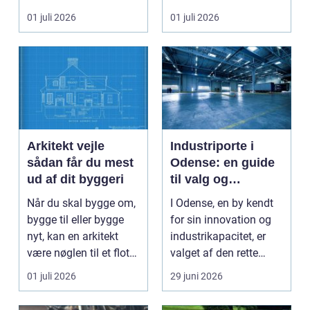
Nordjylland...
eller der ...
01 juli 2026
01 juli 2026
Arkitekt vejle
Industriporte i
sådan får du mest
Odense: en guide
ud af dit byggeri
til valg og
installation
Når du skal bygge om,
I Odense, en by kendt
bygge til eller bygge
for sin innovation og
nyt, kan en arkitekt
industrikapacitet, er
være nøglen til et flot
valget af den rette
resultat, d...
industriport a...
01 juli 2026
29 juni 2026