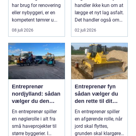
samarbejdspartner
har brug for renovering
handler ikke kun om at
eller nybyggeri, er en
lægge et nyt lag asfalt.
kompetent tømrer u...
Det handler også om
planlægnin...
08 juli 2026
02 juli 2026
Entreprenør
Entreprenør fyn
nordjylland: sådan
sådan vælger du
vælger du den
den rette til dit
rette
projekt
En entreprenør spiller
En entreprenør spiller
samarbejdspartner
en nøglerolle i alt fra
en afgørende rolle, når
til dit byggeri
små haveprojekter til
jord skal flyttes,
større byggerier. I
grunden skal klargøres,