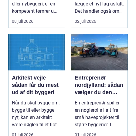
eller nybyggeri, er en
lægge et nyt lag asfalt.
kompetent tømrer u...
Det handler også om
planlægnin...
08 juli 2026
02 juli 2026
Arkitekt vejle
Entreprenør
sådan får du mest
nordjylland: sådan
ud af dit byggeri
vælger du den
rette
Når du skal bygge om,
En entreprenør spiller
samarbejdspartner
bygge til eller bygge
en nøglerolle i alt fra
til dit byggeri
nyt, kan en arkitekt
små haveprojekter til
være nøglen til et flot
større byggerier. I
resultat, d...
Nordjylland...
01 juli 2026
01 juli 2026