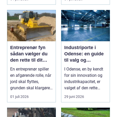
Entreprenør fyn
Industriporte i
sådan vælger du
Odense: en guide
den rette til dit
til valg og
projekt
installation
En entreprenør spiller
I Odense, en by kendt
en afgørende rolle, når
for sin innovation og
jord skal flyttes,
industrikapacitet, er
grunden skal klargøres,
valget af den rette
eller der ...
industriport a...
01 juli 2026
29 juni 2026