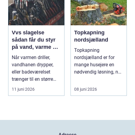
Vvs slagelse
Topkapning
sådan får du styr
nordsjælland
på vand, varme og
Topkapning
energi i din bolig
Når varmen driller,
nordsjælland er for
vandhanen drypper,
mange husejere en
eller badeværelset
nødvendig løsning, når
trænger til en større
store træer skaber
renovering, er en dy...
mørke, ut...
11 juni 2026
08 juni 2026
Adresse