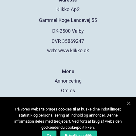
web:
www.klikko.dk
Menu
Annoncering
Om os
Cookies
På vores website bruges cookies til at huske dine indstillinger,
Kontakt os
statistik og personalisering af indhold og annoncer. Denne
Sitemap
information deles med tredjepart. Ved fortsat brug af websiden
godkender du cookiepolitikken.
Ok
Privatlivspolitik