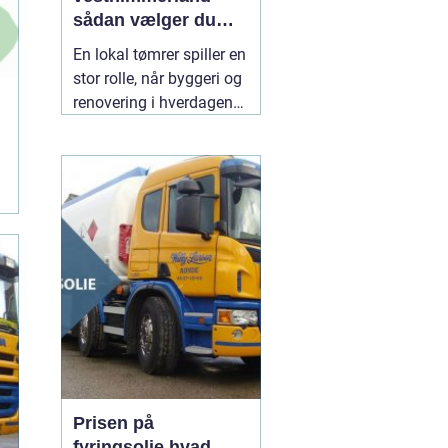
sådan vælger du
den rette til dit
En lokal tømrer spiller en
byggeri
stor rolle, når byggeri og
renovering i hverdagen
skal fungere. Særligt i et
område som
Vesthimmerland, hvor
både klima, landbrug og
ældre bygninger stiller
særlige krav til
materialer og håndværk.
En
30 juli 2026
Prisen på
fyringsolie hvad