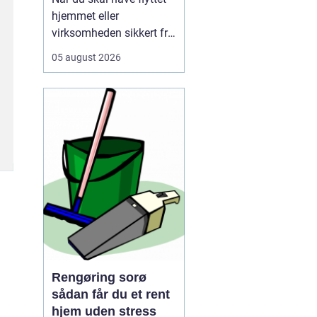
hjemmet eller
virksomheden sikkert fra
A til B, og vælger mange
05 august 2026
i dag et professionelt
firma som for at slippe
for stress, tunge løft og
tidskrævende
planlægning. Mange
opdager først, hv...
Rengøring sorø
sådan får du et rent
hjem uden stress