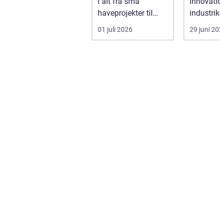
i alt fra små
innovati
byggeri
haveprojekter til
industrik
større byggerier. I
valget af
01 juli 2026
29 juni 2
Nordjylland...
industrip