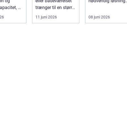
on og
eller badeværelset
nødvendig løsning,
apacitet, er
trænger til en større
når store træer
 den rette
renovering, er en
skaber mørke, ut...
026
11 juni 2026
08 juni 2026
ort a...
dy...