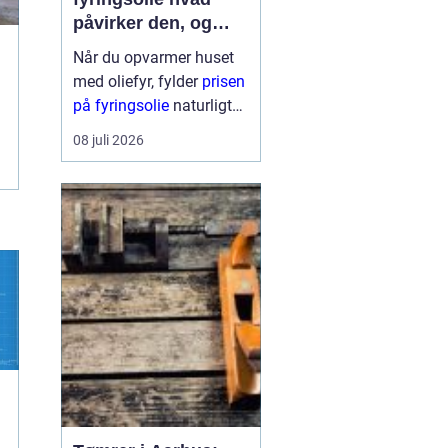
påvirker den, og
hvordan får du mest
Når du opvarmer huset
for pengene?
med oliefyr, fylder
prisen
på fyringsolie
naturligt
meget i budgettet.
08 juli 2026
Mange oplever, at
regningen kan svinge fra
år til år og nogle gange
fra uge til uge. Derfor
giver det god...