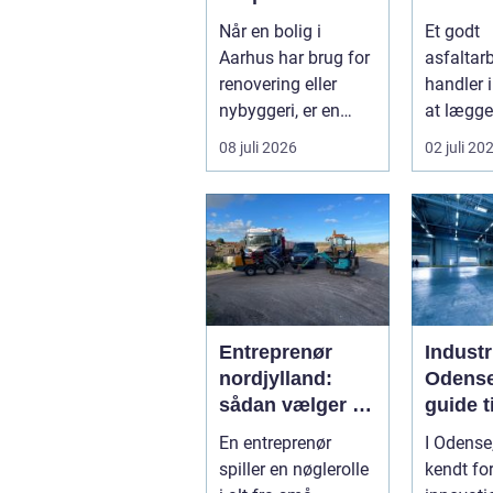
byens hjerte
den ret
Når en bolig i
Et godt
samarb
Aarhus har brug for
asfaltar
ner
renovering eller
handler 
nybyggeri, er en
at lægge
kompetent tømrer
asfalt. D
08 juli 2026
02 juli 20
u...
også om
planlægn
Entreprenør
Industr
nordjylland:
Odense
sådan vælger du
guide t
den rette
install
En entreprenør
I Odense
samarbejdspart
spiller en nøglerolle
kendt for
ner til dit