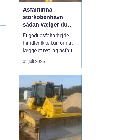
Asfaltfirma
storkøbenhavn
sådan vælger du
den rette
Et godt asfaltarbejde
samarbejdspartner
handler ikke kun om at
lægge et nyt lag asfalt.
Det handler også om
02 juli 2026
planlægning, tidsfrister,
sikkerhed og et resultat,
der holder i mange år. I
Storkøbenhavn er
kravene til et asfaltfirma
høje. Trafikken er tung,
projekterne li...