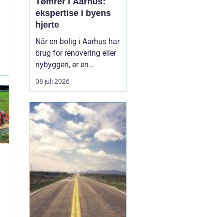
Tømrer i Aarhus:
ekspertise i byens
hjerte
Når en bolig i Aarhus har
n
brug for renovering eller
..
nybyggeri, er en
kompetent tømrer
08 juli 2026
uundværlig. Aarhus'
mange byggeprojekter
kræver erfarne fagfolk,
der kan håndtere alt fra
tagkonstruktioner til
specialiserede tr&ael...