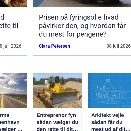
nd
Prisen på fyringsolie hvad
tte til
påvirker den, og hvordan får
du mest for pengene?
0 juli 2026
Clara Petersen
08 juli 2026
irma
Entreprenør fyn
Arkitekt vejle
benhavn
sådan vælger du
sådan får du
vælger du
den rette til dit
mest ud af dit