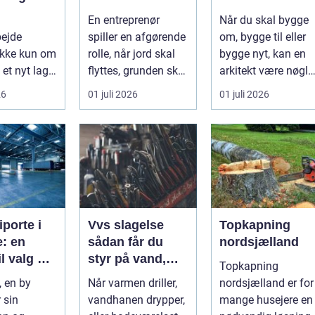
te
projekt
byggeri
En entreprenør
Når du skal bygge
ejdspart
bejde
spiller en afgørende
om, bygge til eller
ikke kun om
rolle, når jord skal
bygge nyt, kan en
 et nyt lag
flyttes, grunden skal
arkitekt være nøgle
et handler
klargøres, eller der ...
til et flot resultat, d.
26
01 juli 2026
01 juli 2026
in...
iporte i
Vvs slagelse
Topkapning
: en
sådan får du
nordsjælland
il valg og
styr på vand,
Topkapning
ation
varme og energi
, en by
Når varmen driller,
nordsjælland er for
i din bolig
 sin
vandhanen drypper,
mange husejere en