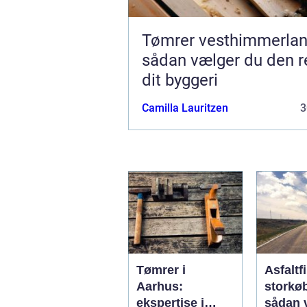
Tømrer vesthimmerla
sådan vælger du den re
dit byggeri
Camilla Lauritzen
3
Tømrer i
Asfaltf
Aarhus:
storkø
ekspertise i
sådan 