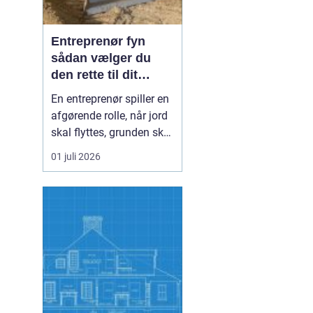
Entreprenør fyn
sådan vælger du
den rette til dit
projekt
En entreprenør spiller en
afgørende rolle, når jord
skal flyttes, grunden skal
klargøres, eller der skal
01 juli 2026
bygges nyt. På Fyn er
der mange muligheder,
og det kan være svært at
gennemskue, hvem der
passer bedst til opgaven.
Uanset om du står med
en priv...