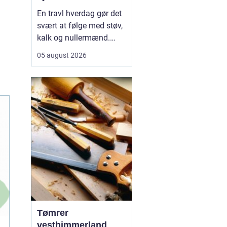
En travl hverdag gør det
svært at følge med støv,
kalk og nullermænd.
Mange i Sorø oplever, at
05 august 2026
rengøring glider nederst
på to-do-listen, selv om
det betyder mere rod og
mindre ro.
Professionel
rengøring Sorø
handler<...
Tømrer
vesthimmerland