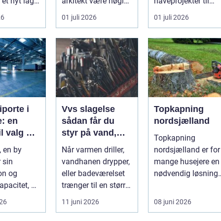
 et nyt lag
arkitekt være nøglen
haveprojekter til
et handler
til et flot resultat, d...
større byggerier. I
26
01 juli 2026
01 juli 2026
Nordjylland...
in...
iporte i
Vvs slagelse
Topkapning
: en
sådan får du
nordsjælland
il valg og
styr på vand,
Topkapning
ation
varme og energi
, en by
Når varmen driller,
nordsjælland er for
i din bolig
 sin
vandhanen drypper,
mange husejere en
on og
eller badeværelset
nødvendig løsning,
apacitet, er
trænger til en større
når store træer
 den rette
renovering, er en
skaber mørke, ut...
026
11 juni 2026
08 juni 2026
ort a...
dy...