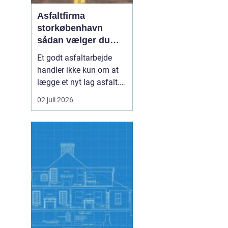
Asfaltfirma
storkøbenhavn
sådan vælger du
den rette
Et godt asfaltarbejde
samarbejdspartner
handler ikke kun om at
lægge et nyt lag asfalt.
Det handler også om
02 juli 2026
planlægning, tidsfrister,
sikkerhed og et resultat,
der holder i mange år. I
Storkøbenhavn er
kravene til et asfaltfirma
høje. Trafikken er tung,
projekterne li...