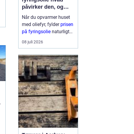
påvirker den, og
hvordan får du mest
Når du opvarmer huset
for pengene?
med oliefyr, fylder
prisen
på fyringsolie
naturligt
meget i budgettet.
08 juli 2026
Mange oplever, at
regningen kan svinge fra
år til år og nogle gange
fra uge til uge. Derfor
giver det god...
u