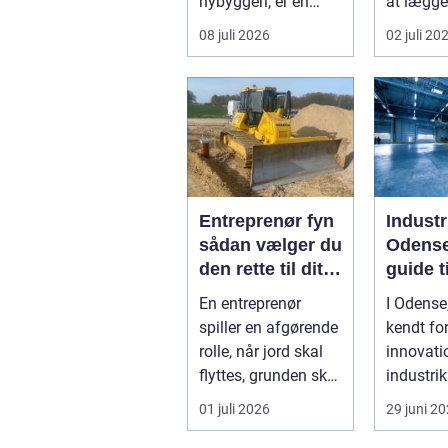
nybyggeri, er en
at lægge
kompetent tømrer
asfalt. D
08 juli 2026
02 juli 20
u...
også om
planlægn
Entreprenør fyn
Industr
sådan vælger du
Odense
den rette til dit
guide t
projekt
install
En entreprenør
I Odense
spiller en afgørende
kendt for
rolle, når jord skal
innovati
flyttes, grunden skal
industrik
klargøres, eller der ...
valget af
01 juli 2026
29 juni 2
industrip