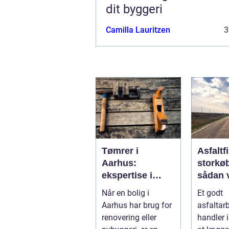
dit byggeri
Camilla Lauritzen
3
Tømrer i
Asfaltf
Aarhus:
storkø
ekspertise i
sådan 
byens hjerte
den ret
Når en bolig i
Et godt
samarb
Aarhus har brug for
asfaltar
ner
renovering eller
handler 