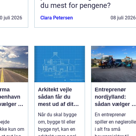
du mest for pengene?
0 juli 2026
Clara Petersen
08 juli 2026
irma
Arkitekt vejle
Entreprenør
benhavn
sådan får du
nordjylland:
vælger du
mest ud af dit
sådan vælger d
te
byggeri
den rette
Når du skal bygge
En entreprenør
ejdspart
samarbejdspart
bejde
om, bygge til eller
spiller en nøglerolle
ner til dit
ikke kun om
bygge nyt, kan en
i alt fra små
byggeri