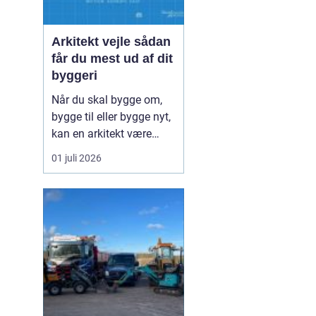
Arkitekt vejle sådan
får du mest ud af dit
byggeri
Når du skal bygge om,
bygge til eller bygge nyt,
kan en arkitekt være
nøglen til et flot resultat,
01 juli 2026
der også fungerer i
hverdagen. I Vejle og
omegn er interessen for
godt byggeri vokset
markant de seneste år,
og mange drømmer om
hjem, der både tager h...