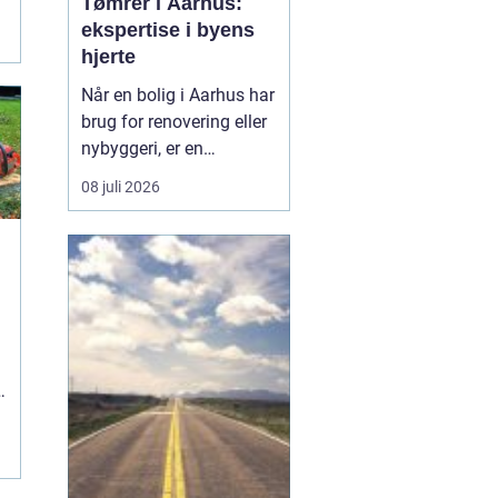
Tømrer i Aarhus:
ekspertise i byens
hjerte
Når en bolig i Aarhus har
brug for renovering eller
nybyggeri, er en
kompetent tømrer
08 juli 2026
uundværlig. Aarhus'
mange byggeprojekter
kræver erfarne fagfolk,
der kan håndtere alt fra
tagkonstruktioner til
specialiserede tr&ael...