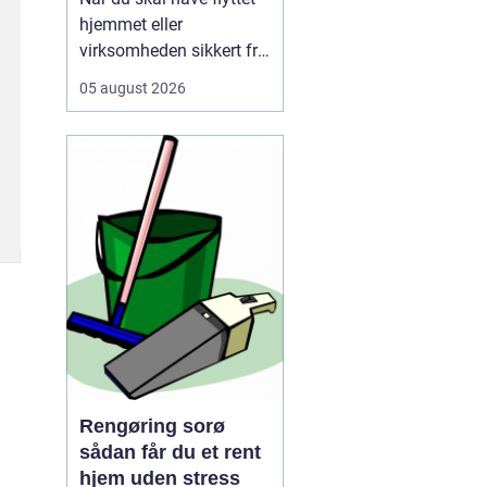
hjemmet eller
virksomheden sikkert fra
A til B, og vælger mange
05 august 2026
i dag et professionelt
firma som for at slippe
for stress, tunge løft og
tidskrævende
planlægning. Mange
opdager først, hv...
Rengøring sorø
sådan får du et rent
hjem uden stress