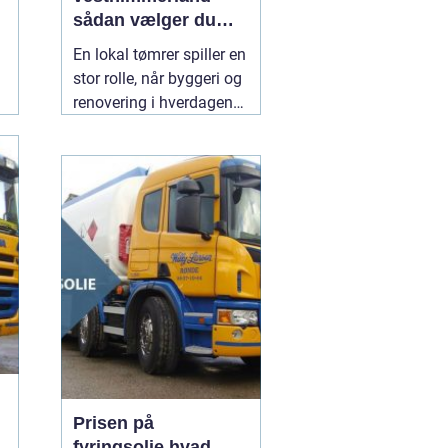
sådan vælger du
den rette til dit
En lokal tømrer spiller en
byggeri
stor rolle, når byggeri og
renovering i hverdagen
skal fungere. Særligt i et
område som
Vesthimmerland, hvor
både klima, landbrug og
ældre bygninger stiller
særlige krav til
materialer og håndværk.
En
30 juli 2026
Prisen på
fyringsolie hvad