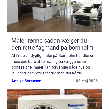
Maler rønne sådan vælger du
den rette fagmand på bornholm
At finde en dygtig maler på Bornholm handler om
mere end bare at få maling på væggene. En
professionel maler kan forvandle både hus og
lejlighed, beskytte facader mod det hårde
kystklima og skabe rum, der føles lysere, større og
Annika Sørensen
03 maj 2026
mere indbydende. Når ...