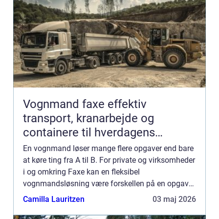
Vognmand faxe effektiv
transport, kranarbejde og
containere til hverdagens
opgaver
En vognmand løser mange flere opgaver end bare
at køre ting fra A til B. For private og virksomheder
i og omkring Faxe kan en fleksibel
vognmandsløsning være forskellen på en opgave,
der glider let, og en opgave, der stopper helt op. En
Camilla Lauritzen
03 maj 2026
vognmand med ...