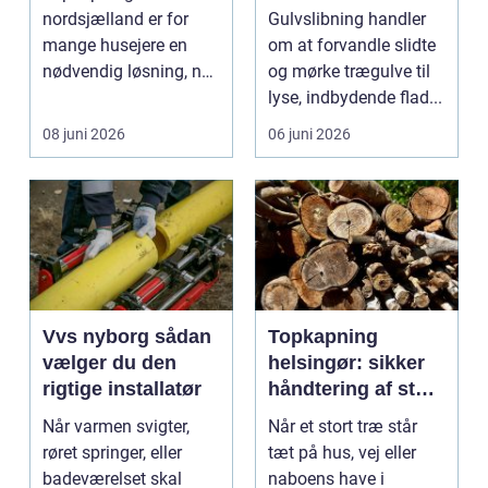
trægulve
nordsjælland er for
Gulvslibning handler
mange husejere en
om at forvandle slidte
nødvendig løsning, når
og mørke trægulve til
store træer skaber
lyse, indbydende flad...
mørke, ut...
08 juni 2026
06 juni 2026
Vvs nyborg sådan
Topkapning
vælger du den
helsingør: sikker
rigtige installatør
håndtering af store
træer i tætte
Når varmen svigter,
Når et stort træ står
byområder
røret springer, eller
tæt på hus, vej eller
badeværelset skal
naboens have i