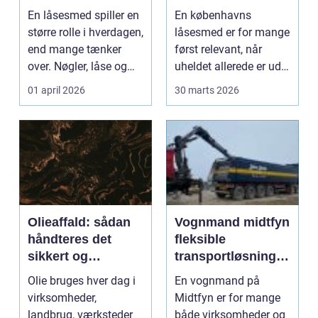
hverdagen
rigtige hjælp
En låsesmed spiller en
En københavns
større rolle i hverdagen,
låsesmed er for mange
end mange tænker
først relevant, når
over. Nøgler, låse og
uheldet allerede er ude.
adgangskontr...
Nøglen ligger i bil...
01 april 2026
30 marts 2026
Olieaffald: sådan
Vognmand midtfyn
håndteres det
fleksible
sikkert og
transportløsninger
miljøvenligt
til hverdag og
Olie bruges hver dag i
En vognmand på
byggeri
virksomheder,
Midtfyn er for mange
landbrug, værksteder
både virksomheder og