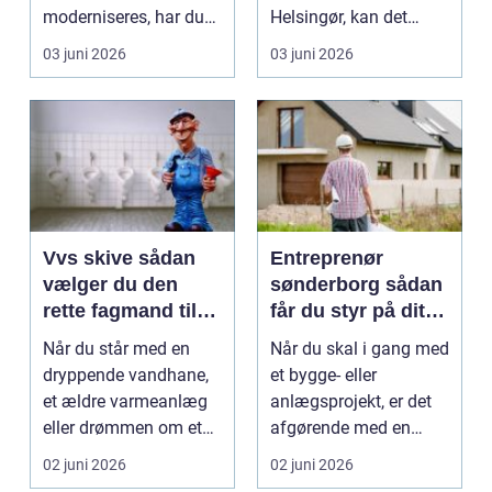
moderniseres, har du
Helsingør, kan det
brug for en fagpers...
hurtigt gå fra at være...
03 juni 2026
03 juni 2026
Vvs skive sådan
Entreprenør
vælger du den
sønderborg sådan
rette fagmand til
får du styr på dit
opgaven
jord- og
Når du står med en
Når du skal i gang med
kloakarbejde
dryppende vandhane,
et bygge- eller
et ældre varmeanlæg
anlægsprojekt, er det
eller drømmen om et
afgørende med en
nyt badeværelse, er d...
entreprenør, der kan h...
02 juni 2026
02 juni 2026