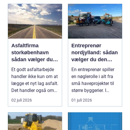
Asfaltfirma
Entreprenør
storkøbenhavn
nordjylland: sådan
sådan vælger du
vælger du den
den rette
rette
Et godt asfaltarbejde
En entreprenør spiller
samarbejdspartner
samarbejdspartner
handler ikke kun om at
en nøglerolle i alt fra
til dit byggeri
lægge et nyt lag asfalt.
små haveprojekter til
Det handler også om
større byggerier. I
planlægnin...
Nordjylland...
02 juli 2026
01 juli 2026