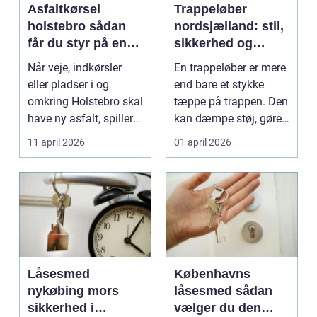
Asfaltkørsel
Trappeløber
holstebro sådan
nordsjælland: stil,
får du styr på en
sikkerhed og
holdbar løsning
bedre akustik i
Når veje, indkørsler
En trappeløber er mere
boligen
eller pladser i og
end bare et stykke
omkring Holstebro skal
tæppe på trappen. Den
have ny asfalt, spiller
kan dæmpe støj, gøre
selve transpo...
trappen mere si...
11 april 2026
01 april 2026
Låsesmed
Københavns
nykøbing mors
låsesmed sådan
sikkerhed i
vælger du den