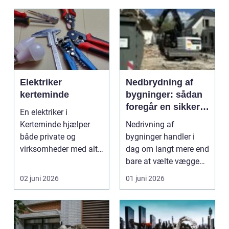
Elektriker
Nedbrydning af
kerteminde
bygninger: sådan
foregår en sikker
En elektriker i
og ansvarlig
Kerteminde hjælper
Nedrivning af
proces
både private og
bygninger handler i
virksomheder med alt
dag om langt mere end
fra små reparationer til
bare at vælte vægge
stø...
med store maskiner.
02 juni 2026
01 juni 2026
Når ...