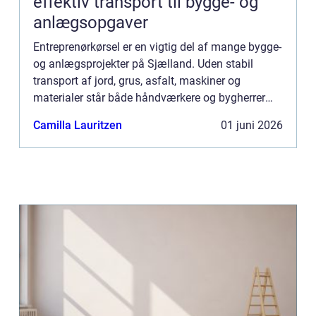
effektiv transport til bygge- og
anlægsopgaver
Entreprenørkørsel er en vigtig del af mange bygge-
og anlægsprojekter på Sjælland. Uden stabil
transport af jord, grus, asfalt, maskiner og
materialer står både håndværkere og bygherrer
hurtigt stille. Når tidsplanen er stram, og der er
Camilla Lauritzen
01 juni 2026
mange aktører...