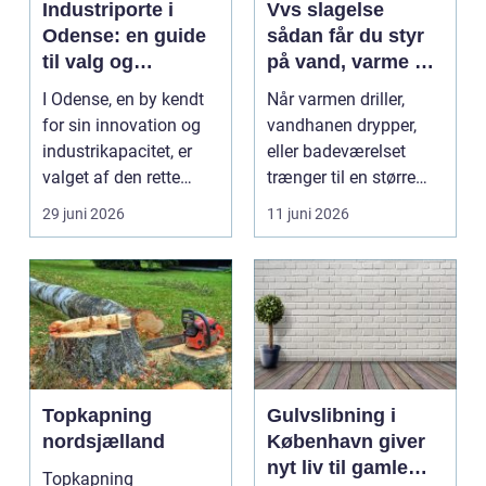
Industriporte i
Vvs slagelse
Odense: en guide
sådan får du styr
til valg og
på vand, varme og
installation
energi i din bolig
I Odense, en by kendt
Når varmen driller,
for sin innovation og
vandhanen drypper,
industrikapacitet, er
eller badeværelset
valget af den rette
trænger til en større
industriport a...
renovering, er en dy...
29 juni 2026
11 juni 2026
Topkapning
Gulvslibning i
nordsjælland
København giver
nyt liv til gamle
Topkapning