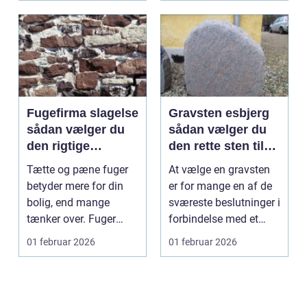
Fugefirma slagelse
Gravsten esbjerg
sådan vælger du
sådan vælger du
den rigtige
den rette sten til
fagmand til
gravstedet
Tætte og pæne fuger
At vælge en gravsten
opgaven
betyder mere for din
er for mange en af de
bolig, end mange
sværeste beslutninger i
tænker over. Fuger
forbindelse med et
holder vand, kulde og
dødsfald. Sten...
01 februar 2026
01 februar 2026
t...