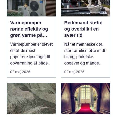
Varmepumper
Bedemand støtte
rønne effektiv og
og overblik i en
grøn varme på
svær tid
bornholm
Varmepumper er blevet
Når et menneske dør,
en af de mest
står familien ofte midt
populære løsninger til
i sorg, praktiske
opvarmning af både
opgaver og mange
huse og mindre
spørgsmål på én
02 maj 2026
02 maj 2026
erhverv...
gang...