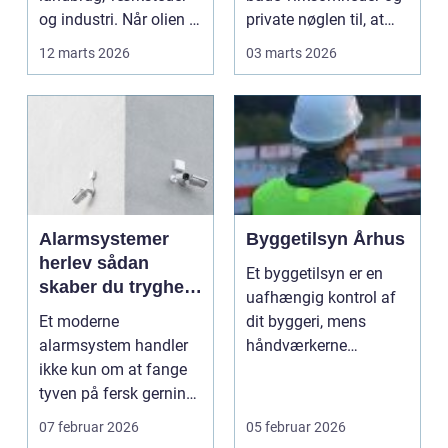
og industri. Når olien er
private nøglen til, at
brugt, står du t...
hverdagen hænger
12 marts 2026
03 marts 2026
sam...
Alarmsystemer
Byggetilsyn Århus
herlev sådan
Et byggetilsyn er en
skaber du tryghed
uafhængig kontrol af
i hverdagen
Et moderne
dit byggeri, mens
alarmsystem handler
håndværkerne
ikke kun om at fange
arbejder. Formålet er at
tyven på fersk gerning.
op...
Det handler lige så
07 februar 2026
05 februar 2026
mege...