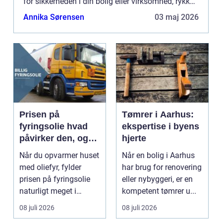
for sikkerheden i din bolig eller virksomhed, rykke
hurtigt ud ved fejl og give dig tryghed i hve...
Annika Sørensen
03 maj 2026
Prisen på
Tømrer i Aarhus:
fyringsolie hvad
ekspertise i byens
påvirker den, og
hjerte
hvordan får du
Når du opvarmer huset
Når en bolig i Aarhus
mest for pengene?
med oliefyr, fylder
har brug for renovering
prisen på fyringsolie
eller nybyggeri, er en
naturligt meget i
kompetent tømrer u...
budgettet. Mange o...
08 juli 2026
08 juli 2026